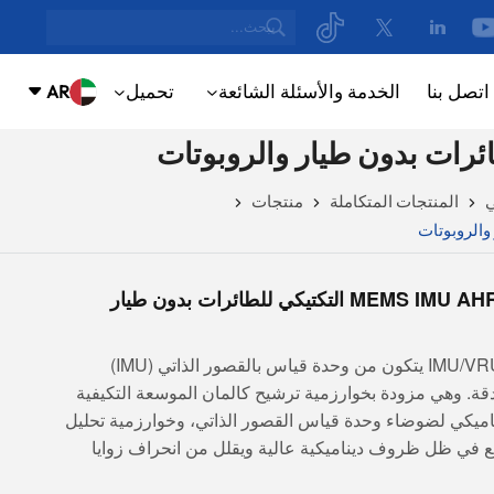
اتصل بنا
الخدمة والأسئلة الشائعة
تحميل
AR
NUE
ING
English
ي
المنتجات المتكاملة
منتجات
русский
Español
مستشعر U4200 عالي الدقة من نوع MEMS IMU AHRS التكتيكي للطائرات بدون طيار
ortuguês
سلسلة U4200 عبارة عن مستشعر IMU/VRU/AHRS يتكون من وحدة قياس بالقصور الذاتي (IMU)
بالعربية
يسي من فئة MEMS عالية الدقة. وهي مزودة بخوارزمية ترشيح كالمان الموسعة التكيفية
CN
ميكي لضوضاء وحدة قياس القصور الذاتي، وخوارزمية تحليل
ع في ظل ظروف ديناميكية عالية ويقلل من انحراف زوايا