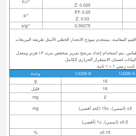
°/√h
Z: 0.025
XY: 0.25
°/s
Z: 0.03
°/s/g
0.00075
يم المقاسة. يستخدم نموذج الانحدار الخطي الأمثل طريقة المربعات
٢: القيمة التي تم الحصول عليها بقسمة الحد الأدنى لقيمة تباين ألان على ٠.٦٦٤. أثناء القياس، يتم استخدام إعداد مرشح تمرير منخفض بتردد ١٣ هرتز ومعدل
τ = 1 ثانية.
U4200-A
U4200-B
وحدة
g
16
16
قليل
mg
2
±3 (اسمي)، ±15 (كحد أقصى)
mg
±0.5 (اسمي)، ±1 (أقصى)
%
±0.15