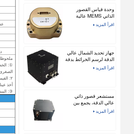
ع
وحدة قياس القصور
الذاتي MEMS عالية
الدقة U4930 سداسية
عد
اقرأ المزيد
المحاور (يمكن أن تكون
متوافقة مع HG4930)
در
جهاز تحديد الشمال عالي
ملحوظا
الدقة لرسم الخرائط بدقة
①: الخط
في البيئات القاسية
اقرأ المزيد
الصغرى 
أخذ عينات ٢٠٠ هرتز، ويجب أن يكون هناك وقت استقرار لمدة ١٥ دقيقة قبل بدء جمع البيانا
③: المشي
مستشعر قصور ذاتي
عالي الدقة، يجمع بين
مستشعر الضباب
اقرأ المزيد
ومقياس التسارع
الكوارتزي، وجيروسكوب
الألياف الضوئية، ومقياس