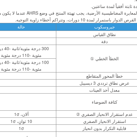
 ثابتة أفقياً لمدة ساعتين.
لمغناطيسية الأرضية، يجب تهيئة المنتج في وضع AHRS عندما لا يكون هناك تداخل في المجال المغناطيسي في المنطقة المحيطة.
دوار باستمرار لمدة 10 دورات، وتتراكم أخطاء زاوية التوجيه.
جيروسكوب
حالة
نطاق القياس
دقة
300 درجة مئو
مئوية -110 درجة مئوية
الخطأ الخطي ①
100 درجة مئو
مئوية -110 درجة مئوية
خطأ المحور المتقاطع
عرض نطاق ترددي 3 ديسيبل
معدل أخذ العينات
كثافة الضوضاء
عدم استقرار الانحياز الصفري ②
ألان، 1σ
استقرار الانحياز الصفري
10 ثوانٍ، 1σ
قابلية التكرار بدون انحياز
1σ