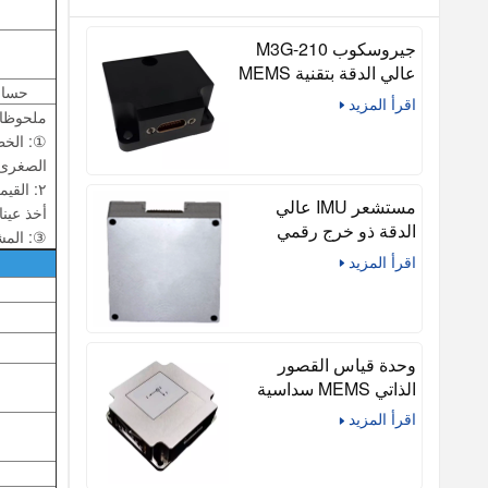
جيروسكوب M3G-210
عالي الدقة بتقنية MEMS
حساسي
ثلاثي المحاور (متوافق مع
اقرأ المزيد
ملحوظا
STIM210)
①: الخط
الصغرى 
مستشعر IMU عالي
أخذ عينات ٢٠٠ هرتز، ويجب أن يكون هناك وقت استقرار لمدة ١٥ دقيقة قبل بدء جمع البيانا
الدقة ذو خرج رقمي
③: المشي
بتقنية MEMS U16488،
اقرأ المزيد
وحدة قياس بالقصور
الذاتي تكتيكية ذات 10
محاور للملاحة والأنظمة
المستقلة
وحدة قياس القصور
الذاتي MEMS سداسية
المحاور عالية الدقة
اقرأ المزيد
U503