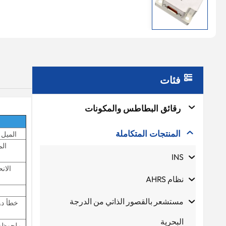
فئات
رقائق البطاطس والمكونات
المنتجات المتكاملة
الميل (±90 درجة) / الدوران (±80
INS
نظام AHRS
مستشعر بالقصور الذاتي من الدرجة
البحرية
ملحوظة