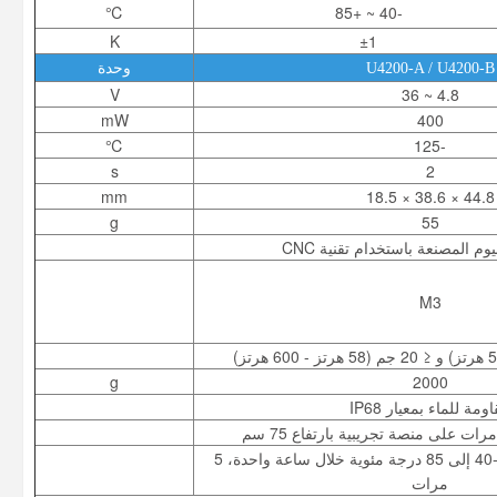
℃
-40 ~ +85
K
±1
U4200-A / U4200-B
وحدة
V
4.8 ~ 36
mW
400
℃
-125
s
2
mm
44.8 × 38.6 × 18.5
g
55
وم المصنعة باستخدام تقنية CNC
M3
g
2000
ومة للماء بمعيار IP68
ت على منصة تجريبية بارتفاع 75 سم
ارفع درجة الحرارة من -40 إلى 85 درجة مئوية خلال ساعة واحدة، 5
مرات