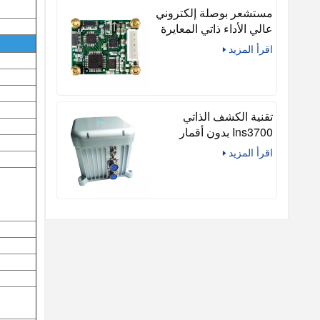
التسارع الكوارتزي.
مستشعر بوصلة إلكتروني
عالي الأداء ذاتي المعايرة
اقرأ المزيد
تقنية الكشف الذاتي
Ins3700 بدون أقمار
صناعية للسفن
اقرأ المزيد
والطائرات بدون طيار