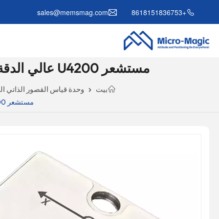
sales@memsmag.com
+8618151836753
مستشعر U4200 عالي الدقة من نوع MEMS IMU AHRS التكتيكي للطائرات بدون طيار والروبوتات
بيت
وحدة قياس القصور الذاتي الق
مستشعر U4200 عالي الدقة من نوع MEMS IMU AHRS التكتيكي للطائرات بدون طيار والروبوتات