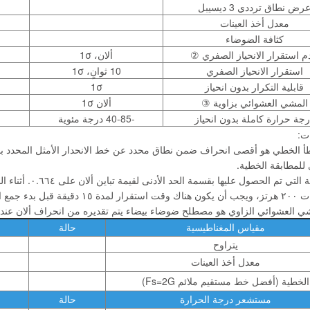
رض نطاق ترددي 3 ديسيبل
معدل أخذ العينات
كثافة الضوضاء
م استقرار الانحياز الصفري ②
ألان، 1σ
استقرار الانحياز الصفري
10 ثوانٍ، 1σ
قابلية التكرار بدون انحياز
1σ
المشي العشوائي بزاوية ③
ألان 1σ
جة حرارة كاملة بدون انحياز
-40-85 درجة مئوية
ت:
أ الخطي هو أقصى انحراف ضمن نطاق محدد عن خط الانحدار الأمثل المحدد بالق
للمطابقة الخطية.
ت لضمان الاستقرار الحراري الكامل.
 العشوائي الزاوي هو مصطلح ضوضاء بيضاء يتم تقديره من انحراف ألان عند ثابت زمني 
مقياس المغناطيسية
حالة
يتراوح
معدل أخذ العينات
الخطية (أفضل خط مستقيم ملائم Fs=2G)
مستشعر درجة الحرارة
حالة