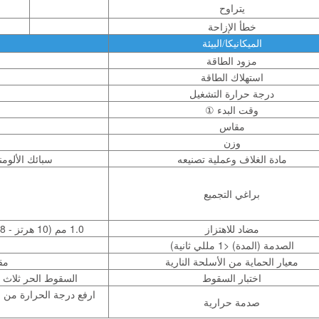
يتراوح
خطأ الإزاحة
الميكانيكا/البيئة
مزود الطاقة
استهلاك الطاقة
درجة حرارة التشغيل
وقت البدء ①
مقاس
وزن
مادة الغلاف وعملية تصنيعه
سبائك الألومني
براغي التجميع
مضاد للاهتزاز
1.0 مم (10 هرتز - 58 هرتز) و ≤ 20 جم (58 هرتز - 600 هرتز)
الصدمة (المدة) <1 مللي ثانية)
معيار الحماية من الأسلحة النارية
مقا
اختبار السقوط
السقوط الحر ثلاث مرا
صدمة حرارية