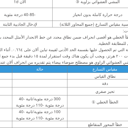
المشي العشوائي بزاوية ③
ألان 1σ
درجة حرارة كاملة بدون انحياز
-40-85 درجة مئوية
ة مقياس التسارع (جميع المحاور الثلاثة)
لإدخال الجاذبية الثابتة
ت:
أ الخطي هو أقصى انحراف ضمن نطاق محدد عن خط الانحدار الأمثل المحدد بالق
للمطابقة الخطية.
ت لضمان الاستقرار الحراري الكامل.
 العشوائي الزاوي هو مصطلح ضوضاء بيضاء يتم تقديره من انحراف ألان عند ثابت زمني 
مقياس التسارع
حالة
نطاق القياس
دقة
تحيز صفري
300 درجة مئوية/ثانية -40
الخطأ الخطي ①
درجة مئوية -110 درجة مئوية
100 درجة مئوية/ثانية -40
درجة مئوية -110 درجة مئوية
خطأ المحور المتقاطع