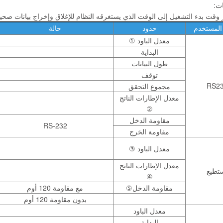
ت:
وقت بدء التشغيل إلى الوقت الذي يستغرقه النظام للإغلاق وإخراج بيانات صحيحة.
المستخدم
حدود
حالة
معدل الباود ①
البداية
طول البيانات
توقف
RS2
مجموع التحقق
معدل الإطارات الناتج
②
مقاومة الدخل
RS-232
مقاومة الخرج
معدل الباود ③
معدل الإطارات الناتج
تطيع
④
مقاومة الدخل⑤
مع مقاومة 120 أوم
بدون مقاومة 120 أوم
معدل الباود
البداية