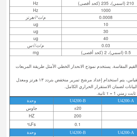
210 (اسمي)، 235 (كحد أقصى)
Hz
Hz
1000
0.0008
م/ث²√هرتز
ug
10
ug
30
ug
40
0.03
م/ث/√س
0.5 (اسمي)، 2 (كحد أقصى)
mg
يم المقاسة. يستخدم نموذج الانحدار الخطي الأمثل طريقة المربعات
٢: القيمة التي تم الحصول عليها بقسمة الحد الأدنى لقيمة تباين ألان على ٠.٦٦٤. أثناء القياس، يتم استخدام إعداد مرشح تمرير منخفض بتردد ١٣ هرتز ومعدل
τ = 1 ثانية.
U4200-A
U4200-B
وحدة
±20
جاوس
HZ
200
Fs%
0.1
U4200-A
U4200-B
وحدة