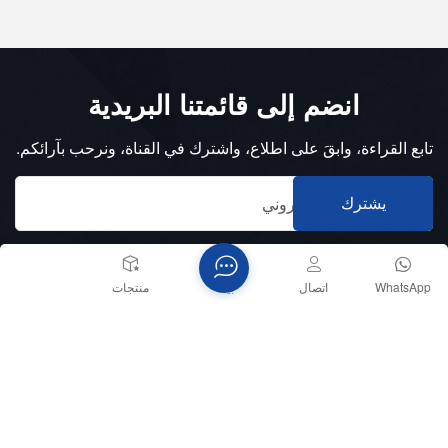
انضم إلى قائمتنا البريدية
تابع القراءة، وابقَ على اطلاع، واشترك في القناة، ونرحب بآرائكم.
يشترك
WhatsApp
اتصال
بيت
منتجات
الهاتف :
+8618151836753
بريد إلكتروني :
sales@memsmag.com
tech_support@memsmag.com