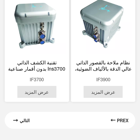
نظام ملاحة بالقصور الذاتي
تقنية الكشف الذاتي
عالي الدقة بالألياف الضوئية،
Ins3700 بدون أقمار صناعية
دقة 0.001 درجة/ساعة في
للسفن والطائرات بدون طيار
IF3700
IF3900
الضباب، ودقة 0.002 درجة
في تحديد الاتجاه، ونظام
عرض المزيد
عرض المزيد
تحديد المواقع العالمي
(GNSS) ونظام الملاحة
بالقصور الذاتي (Ins Rtk).
PREX
التالي