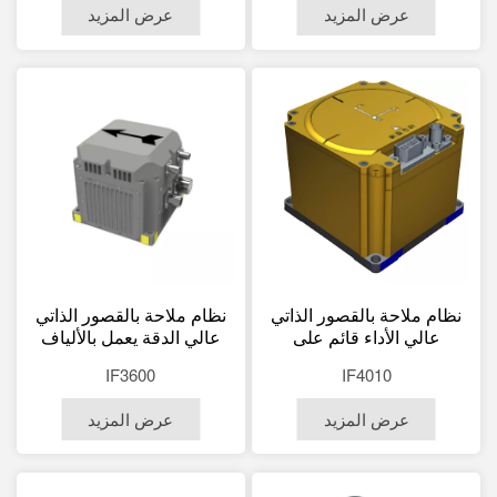
عرض المزيد
عرض المزيد
نظام ملاحة بالقصور الذاتي
نظام ملاحة بالقصور الذاتي
عالي الأداء قائم على
عالي الدقة يعمل بالألياف
الجيروسكوب الليفي البصري
الضوئية، مزود بهوائي مزدوج
IF3600
IF4010
لتطبيقات الطائرات بدون
GNSS+INS RTK للطائرات
طيار والسفن والطائرات،
بدون طيار والسفن
عرض المزيد
عرض المزيد
دقيق وموثوق ومتين.
والمركبات