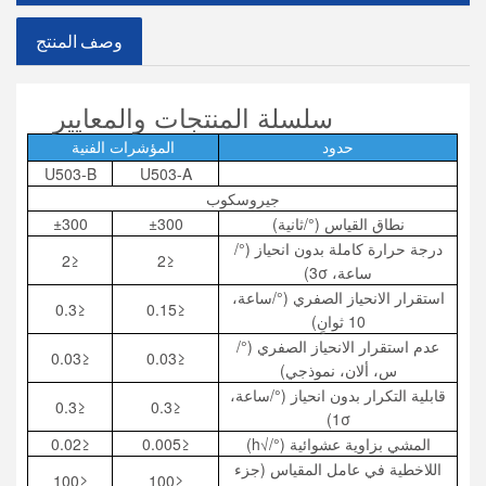
وصف المنتج
سلسلة المنتجات والمعايير
حدود
المؤشرات الفنية
U503-B
U503-A
جيروسكوب
نطاق القياس (°/ثانية)
±300
±300
درجة حرارة كاملة بدون انحياز (°/
≤2
≤2
ساعة، 3σ)
استقرار الانحياز الصفري (°/ساعة،
≤0.3
≤0.15
10 ثوانٍ)
عدم استقرار الانحياز الصفري (°/
≤0.03
≤0.03
س، ألان، نموذجي)
قابلية التكرار بدون انحياز (°/ساعة،
≤0.3
≤0.3
1σ)
المشي بزاوية عشوائية (°/√h)
≤0.005
≤0.02
اللاخطية في عامل المقياس (جزء
≤100
≤100