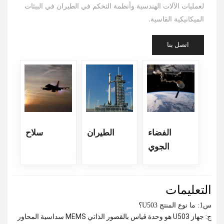
لعمليات الآلات الهندسية وأنظمة التحكم في الطيران في البيئات
الميكانيكية القاسية.
اتصل بنا
الفضاء
الطيران
سلاح
الجوي
التعليمات
س1: ما نوع المنتج U503؟
ج: جهاز U503 هو وحدة قياس بالقصور الذاتي MEMS سداسية المحاور