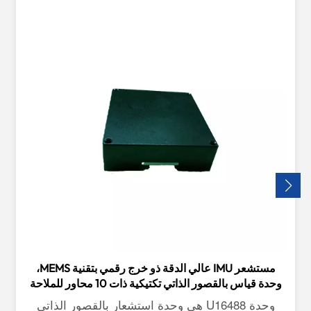
مستشعر IMU عالي الدقة ذو خرج رقمي بتقنية MEMS،
وحدة قياس بالقصور الذاتي تكتيكية ذات 10 محاور للملاحة
والأنظمة المستقلة
وحدة U16488 هي وحدة استشعار بالقصور الذاتي