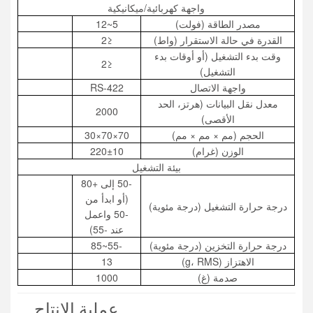
واجهة كهربائية/ميكانيكية
مصدر الطاقة (فولت)
5~12
القدرة في حالة الاستقرار (واط)
≤2
وقت بدء التشغيل (أو أوقات بدء
≤2
التشغيل)
واجهة الاتصال
RS-422
معدل نقل البيانات (هرتز، الحد
2000
الأقصى)
الحجم (مم × مم × مم)
70×70×30
الوزن (غرام)
220±10
بيئة التشغيل
-50 إلى +80
(أو ابدأ من
درجة حرارة التشغيل (درجة مئوية)
-50 واعمل
عند -55)
درجة حرارة التخزين (درجة مئوية)
-55~85
الاهتزاز (g، RMS)
13
صدمة (غ)
1000
عملية الإنتاج