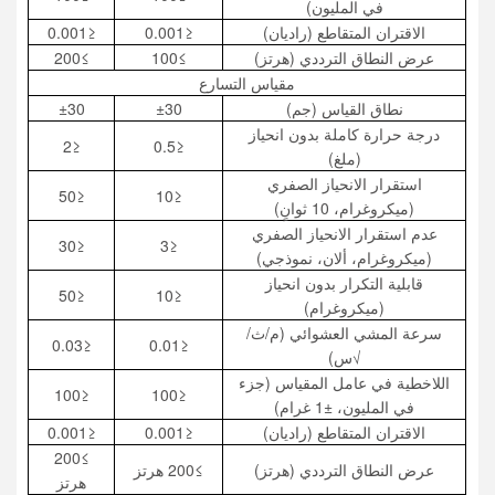
في المليون)
الاقتران المتقاطع (راديان)
≤0.001
≤0.001
عرض النطاق الترددي (هرتز)
≥100
≥200
مقياس التسارع
نطاق القياس (جم)
±30
±30
درجة حرارة كاملة بدون انحياز
≤2
≤0.5
(ملغ)
استقرار الانحياز الصفري
≤50
≤10
(ميكروغرام، 10 ثوانٍ)
عدم استقرار الانحياز الصفري
≤30
≤3
(ميكروغرام، ألان، نموذجي)
قابلية التكرار بدون انحياز
≤50
≤10
(ميكروغرام)
سرعة المشي العشوائي (م/ث/
≤0.03
≤0.01
√س)
اللاخطية في عامل المقياس (جزء
≤100
≤100
في المليون، ±1 غرام)
الاقتران المتقاطع (راديان)
≤0.001
≤0.001
≥200
عرض النطاق الترددي (هرتز)
≥200 هرتز
هرتز