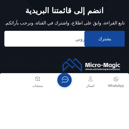
انضم إلى قائمتنا البريدية
تابع القراءة، وابقَ على اطلاع، واشترك في القناة، ونرحب بآرائكم.
يشترك
الهاتف :
WhatsApp
اتصال
بيت
منتجات
+8618151836753
بريد إلكتروني :
sales@memsmag.com
tech_support@memsmag.com
عنوان :
Binjiang, Hangzhou, China.