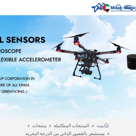
AR
English
NUE
ING
русский
Español
Português
بالعربية
CN
بيت
المنتجات المتكاملة
منتجات
مستشعر بالقصور الذاتي من الدرجة البحرية