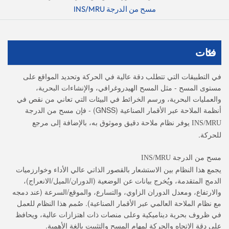
مسح من الدرجة INS/MRU
فئات
في التطبيقات التي تتطلب دقة عالية في الحركة وتحديد المواقع على
مستوى المسح - مثل المسح الهيدروغرافي، والإنشاءات البحرية،
والعمليات البحرية، ورسم الخرائط في البيئات التي تعاني من نقص في
أنظمة الملاحة عبر الأقمار الصناعية (GNSS) - فإن
مسح من الدرجة
يوفر نظام ملاحة دقيق وموثوق به، بالإضافة إلى مرجع
INS/MRU
للحركة.
مسح من الدرجة INS/MRU
يجمع هذا النظام بين الاستشعار بالقصور الذاتي عالي الأداء وخوارزميات
الدمج المتقدمة، ويُخرج بيانات عن الوضعية (الدوران/الميل/الانعراج)،
والارتفاع، ومعدل الدوران الزاوي، والتسارع، والموقع/السرعة (عند دمجه
مع نظام الملاحة العالمي عبر الأقمار الصناعية). صُمم هذا النظام للعمل
في ظروف بحرية ديناميكية وعلى منصات ذات اهتزازات عالية، ويحافظ
على دقة الاتجاه والحركة لمهام المسح والتثبيت بالغة الأهمية.