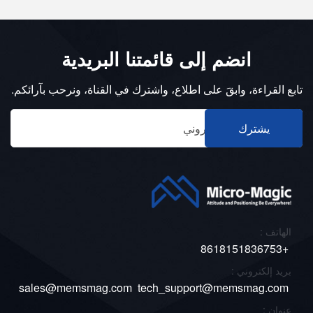
انضم إلى قائمتنا البريدية
تابع القراءة، وابقَ على اطلاع، واشترك في القناة، ونرحب بآرائكم.
يشترك
الهاتف :
+8618151836753
بريد إلكتروني :
sales@memsmag.com
tech_support@memsmag.com
عنوان :