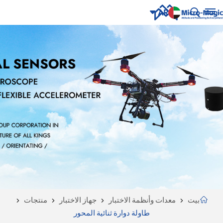
AR
English
NUE
ING
русский
Español
Português
بالعربية
CN
بيت
معدات وأنظمة الاختبار
جهاز الاختبار
منتجات
طاولة دوارة ثنائية المحور