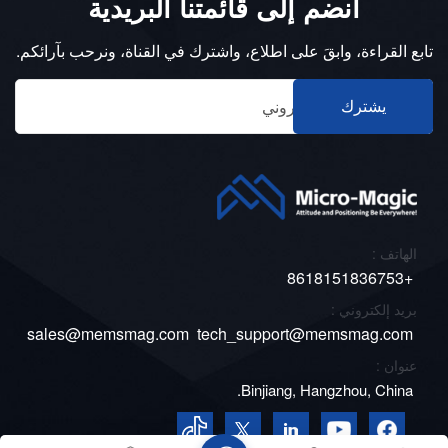
انضم إلى قائمتنا البريدية
تابع القراءة، وابقَ على اطلاع، واشترك في القناة، ونرحب بآرائكم.
يشترك
الهاتف :
+8618151836753
بريد إلكتروني :
sales@memsmag.com
tech_support@memsmag.com
عنوان :
Binjiang, Hangzhou, China.