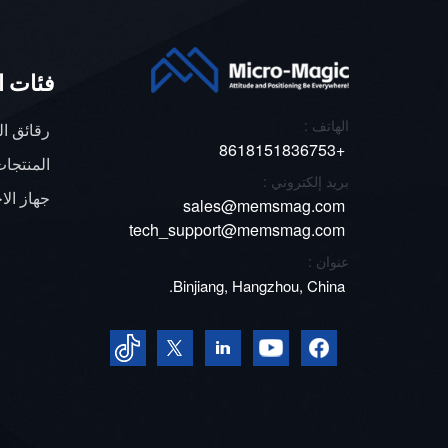
فئات ا
الهاتف :
رقائق ا
+8618151836753
المنتجات
بريد إلكتروني :
جهاز الاخ
sales@memsmag.com
tech_support@memsmag.com
عنوان :
Binjiang, Hangzhou, China.