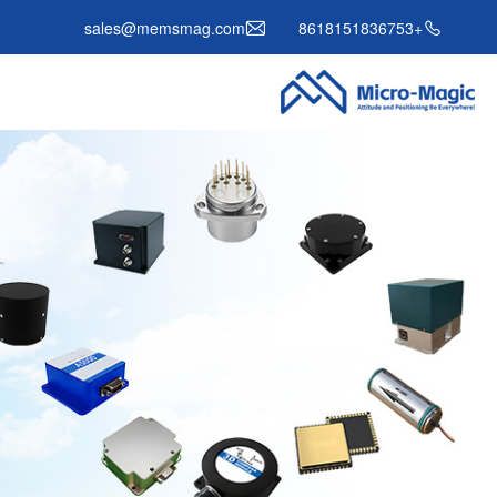
sales@memsmag.com
+8618151836753