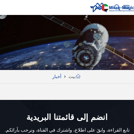
AR
English
NUE
ING
русский
Español
Português
بيت
أخبار
بالعربية
CN
انضم إلى قائمتنا البريدية
تابع القراءة، وابقَ على اطلاع، واشترك في القناة، ونرحب بآرائكم.