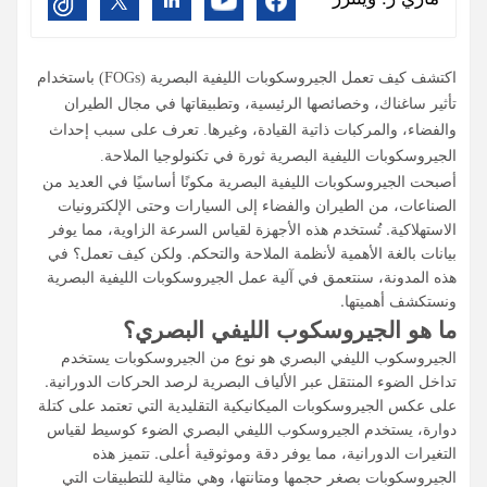
من حولكم. يمكنكم بناءها دفعة واحدة أو إضافة
المزيد إليها مع مرور الوقت. وإذا غيرتم مساحتكم،
فبإمكانكم دائماً تغيير شكلها.
اكتشف كيف تعمل الجيروسكوبات الليفية البصرية (FOGs) باستخدام
تأثير ساغناك، وخصائصها الرئيسية، وتطبيقاتها في مجال الطيران
والفضاء، والمركبات ذاتية القيادة، وغيرها. تعرف على سبب إحداث
الجيروسكوبات الليفية البصرية ثورة في تكنولوجيا الملاحة.
أصبحت الجيروسكوبات الليفية البصرية مكونًا أساسيًا في العديد من
الصناعات، من الطيران والفضاء إلى السيارات وحتى الإلكترونيات
الاستهلاكية. تُستخدم هذه الأجهزة لقياس السرعة الزاوية، مما يوفر
بيانات بالغة الأهمية لأنظمة الملاحة والتحكم. ولكن كيف تعمل؟ في
هذه المدونة، سنتعمق في آلية عمل الجيروسكوبات الليفية البصرية
ونستكشف أهميتها.
ما هو الجيروسكوب الليفي البصري؟
الجيروسكوب الليفي البصري هو نوع من الجيروسكوبات يستخدم
تداخل الضوء المنتقل عبر الألياف البصرية لرصد الحركات الدورانية.
على عكس الجيروسكوبات الميكانيكية التقليدية التي تعتمد على كتلة
دوارة، يستخدم الجيروسكوب الليفي البصري الضوء كوسيط لقياس
التغيرات الدورانية، مما يوفر دقة وموثوقية أعلى. تتميز هذه
الجيروسكوبات بصغر حجمها ومتانتها، وهي مثالية للتطبيقات التي