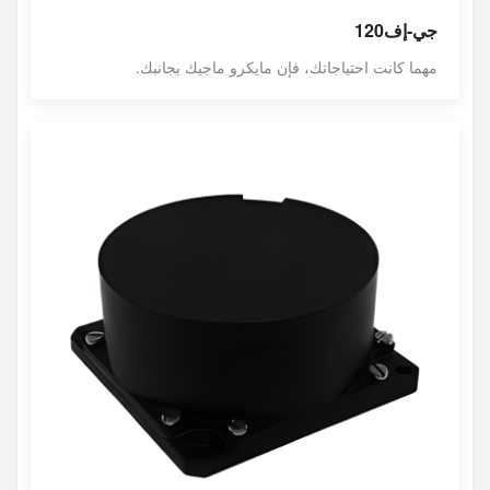
جي-إف120
مهما كانت احتياجاتك، فإن مايكرو ماجيك بجانبك.