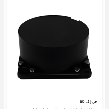
جي-إف 50