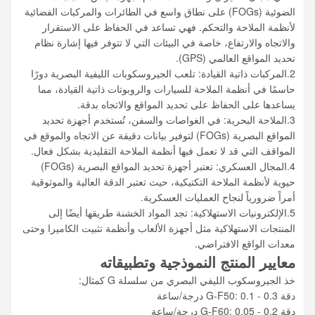
الضوئية (FOGs) على نطاق واسع في الطائرات والمركبات الفضائية
لأنظمة الملاحة والتحكم. فهي تساعد في الحفاظ على الاستقرار
والاتجاه والارتفاع، خاصة في البيئات التي لا تتوفر فيها إشارة نظام
تحديد المواقع العالمي (GPS).
2.المركبات ذاتية القيادة: تلعب الجيروسكوبات الليفية البصرية دورًا
حاسمًا في أنظمة الملاحة للسيارات والروبوتات ذاتية القيادة، مما
يساعدها على الحفاظ على تحديد المواقع والاتجاه بدقة.
3.الملاحة البحرية: في الغواصات والسفن، تُستخدم أجهزة تحديد
المواقع البصرية (FOGs) لتوفير بيانات دقيقة عن الاتجاه والموقع في
المواقف التي قد لا تعمل فيها أنظمة الملاحة التقليدية بشكل فعال.
4.المجال العسكري: تعتبر أجهزة تحديد المواقع البصرية (FOGs)
حيوية لأنظمة الملاحة التكتيكية، حيث تعتبر الدقة العالية والموثوقية
أمراً ضرورياً لنجاح العمليات العسكرية.
5.الإلكترونيات الاستهلاكية: تجد المواد الخشنة طريقها أيضًا إلى
المنتجات الاستهلاكية مثل أجهزة الألعاب وأنظمة تثبيت الكاميرا وحتى
معدات الواقع الافتراضي.
معايير المنتج النموذجية وتطبيقاته
خذ الجيروسكوب الليفي البصري من سلسلة G كمثال:
دقة G-F50: 0.1 - 0.3 درجة/ساعة
دقة G-F60: 0.05 - 0.2 درجة/ساعة