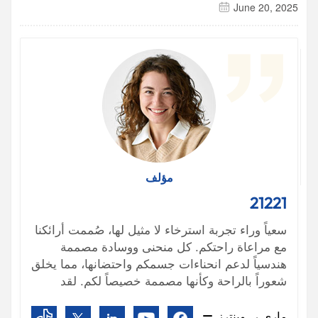
June 20, 2025
مؤلف
21221
سعياً وراء تجربة استرخاء لا مثيل لها، صُممت أرائكنا
مع مراعاة راحتكم. كل منحنى ووسادة مصممة
هندسياً لدعم انحناءات جسمكم واحتضانها، مما يخلق
شعوراً بالراحة وكأنها مصممة خصيصاً لكم. لقد
تعمقنا في علم تصميم المقاعد لضمان أن تشعروا
في كل لحظة تقضونها على أرائكنا وكأن العالم يذوب
ماري ر. وينترز