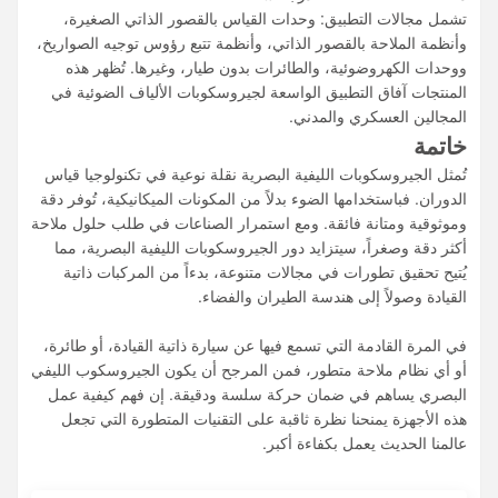
تشمل مجالات التطبيق: وحدات القياس بالقصور الذاتي الصغيرة،
وأنظمة الملاحة بالقصور الذاتي، وأنظمة تتبع رؤوس توجيه الصواريخ،
ووحدات الكهروضوئية، والطائرات بدون طيار، وغيرها. تُظهر هذه
المنتجات آفاق التطبيق الواسعة لجيروسكوبات الألياف الضوئية في
المجالين العسكري والمدني.
خاتمة
تُمثل الجيروسكوبات الليفية البصرية نقلة نوعية في تكنولوجيا قياس
الدوران. فباستخدامها الضوء بدلاً من المكونات الميكانيكية، تُوفر دقة
وموثوقية ومتانة فائقة. ومع استمرار الصناعات في طلب حلول ملاحة
أكثر دقة وصغراً، سيتزايد دور الجيروسكوبات الليفية البصرية، مما
يُتيح تحقيق تطورات في مجالات متنوعة، بدءاً من المركبات ذاتية
القيادة وصولاً إلى هندسة الطيران والفضاء.
في المرة القادمة التي تسمع فيها عن سيارة ذاتية القيادة، أو طائرة،
أو أي نظام ملاحة متطور، فمن المرجح أن يكون الجيروسكوب الليفي
البصري يساهم في ضمان حركة سلسة ودقيقة. إن فهم كيفية عمل
هذه الأجهزة يمنحنا نظرة ثاقبة على التقنيات المتطورة التي تجعل
عالمنا الحديث يعمل بكفاءة أكبر.