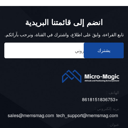
انضم إلى قائمتنا البريدية
تابع القراءة، وابقَ على اطلاع، واشترك في القناة، ونرحب بآرائكم.
يشترك
الهاتف :
+8618151836753
بريد إلكتروني :
sales@memsmag.com
tech_support@memsmag.com
عنوان :