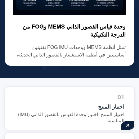
جيروسكوب MEMS تكتيكي وجهاز استشعار
وحدة قياس القصور الذاتي MEMS وFOG من
مقياس تسارع MEMS تكتيكي ومقياس تسارع
ضبابي
كوارتز
الدرجة التكتيكية
تمثل أنظمة MEMS ووحدات FOG IMU تقنيتين
أساسيتين في أنظمة الاستشعار بالقصور الذاتي الحديثة،
وقد تم تحسين كل منهما لتلبية متطلبات الأداء والتطبيق
المختلفة.
01
اختيار المنتج
اختيار المنتج: اختيار وحدة القياس بالقصور الذاتي (IMU)
المناسبة