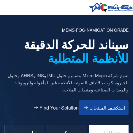
AR
MEMS-FOG-NAMIGATION GRADE
English
NUE
سيناند للحركة الدقيقة
ING
русский
للأنظمة المتطلبة
Español
Português
تقوم شركة Micro-Magic بتصميم حلول IMU وINS وAHRS وحلول
بالعربية
الجيروسكوب بالألياف الضوئية للأنظمة غير المأهولة والروبوتات
والمعدات الصناعية ومنصات الملاحة.
CN
Find Your Solution
استكشف المنتجات
وحدة القياس
جيروسكوب
مقياس