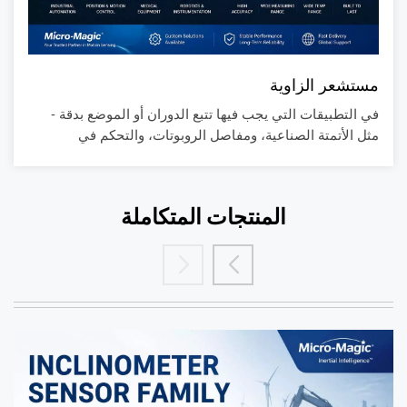
مستشعر الزاوية
في التطبيقات التي يجب فيها تتبع الدوران أو الموضع بدقة -
مثل الأتمتة الصناعية، ومفاصل الروبوتات، والتحكم في
المنصات، ومحاذاة الآلات - توفر مستشعرات الزاوية تغذية
راجعة موثوقة في الوقت الحقيقي للزاوية من أجل التحكم
والمراقبة في الحلقة المغلقة.مستشعر الزاويةصُممت هذه الآلة
المنتجات المتكاملة
لقياس الزوايا بدقة، وتوفر مخرجات مستقرة في ظل الاهتزازات
وتغيرات درجة الحرارة، مما يجعلها مناسبة للبيئات الصناعية
الصعبة والتشغيل طويل الأمد.