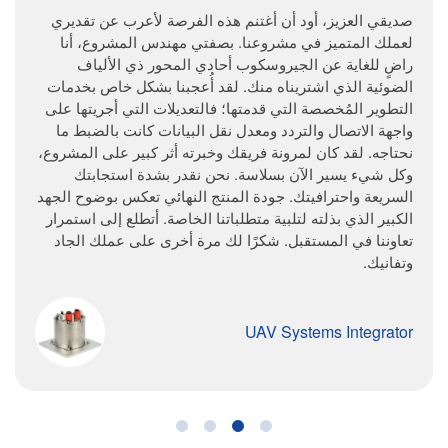
صديقي العزيز، أود أن أغتنم هذه الفرصة لأعرب عن تقديري
لعملك المتميز في مشروعنا. بصفتي مهندس المشروع، أنا
راضٍ للغاية عن الجيروسكوب أحادي المحور ذي الألياف
الضوئية الذي اشتريناه منك. لقد أُعجبنا بشكل خاص بخدمات
التطوير المُخصصة التي قدمتها؛ فالتعديلات التي أجريتها على
واجهة الاتصال والتردد ومعدل نقل البيانات كانت بالضبط ما
نحتاجه. لقد كان لمرونة فريقك وخبرته أثر كبير على المشروع،
وكل شيء يسير الآن بسلاسة. نحن نقدر بشدة استجابتك
السريعة واحترافيتك. جودة المنتج النهائي تعكس بوضوح الجهد
الكبير الذي بذلته لتلبية متطلباتنا الخاصة. أتطلع إلى استمرار
تعاوننا في المستقبل. شكرًا لك مرة أخرى على عملك الجاد
وتفانيك.
UAV Systems Integrator