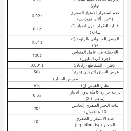
ثوانٍ)
عدم استقرار الانحياز الصفري
≤0.02
(°/س، ألان، نموذجي)
قابلية التكرار بدون انحياز (°/
≤0.1
ساعة)
المشي العشوائي بالزاوية (°/
≤0.01
√h)
اللاخطية في عامل المقياس
≤100
(جزء في المليون)
الاقتران المتقاطع (راديان)
≤0.001
عرض النطاق الترددي (هرتز)
≥50
مقياس التسارع
نطاق القياس (غ)
±10
درجة حرارة كاملة بدون انحياز
≤0.5
(ملغم، 3σ)
ثبات التحيز الصفري (تجانس
≤20
ug، 10 ثوانٍ)
عدم الاستقرار الصفري
≤10
المتحيز (ug، allan، typ)