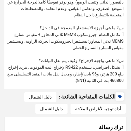
بالقصور الذاتي وتثبيت الوضع). وهو يوفر تعويضًا كاملًا لدرجة الحرارة عن
الموضع الصفري، ومعامل القياس، وعدم التعامد، والمصطلحات
المتعلقة بالتسارع داخل النظام.
س2.
ما هي أجهزة الاستشعار المدمجة في الداخل؟
تكامل النظام: جيروسكوب MEMS ثلاثي المحاور + مقياس تسارع
أ:
MEMS ثلاثي المحاور: يستشعر الجيروسكوب الحركة الزاوية، ويستشعر
مقياس التسارع التسارع الخطي.
س3.
ما هي واجهة الإخراج؟ وكيف يتم نقل البيانات؟
بشكل افتراضي، يستخدم RS422 لإخراج البث الموقوت، بتردد إخراج
أ:
يبلغ 200 هرتز، و96 بايت/إطار، ومعدل نقل بيانات المنفذ التسلسلي يبلغ
460800 بت في الثانية (8N1).
الكلمات المفتاحية الشائعة :
دليل الشمال
أداة توجيه لأغراض الملاحة
دليل الشمال
ترك رسالة