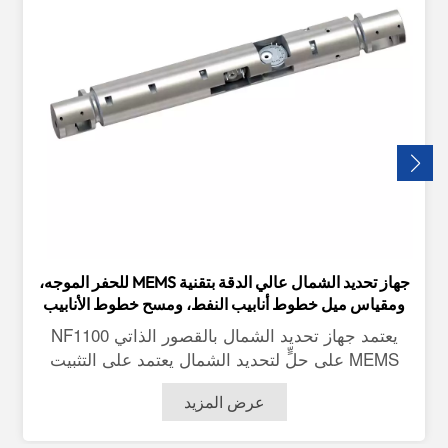
جهاز تحديد الشمال عالي الدقة بتقنية MEMS للحفر الموجه،
ومقياس ميل خطوط أنابيب النفط، ومسح خطوط الأنابيب
يعتمد جهاز تحديد الشمال بالقصور الذاتي NF1100
MEMS على حلٍّ لتحديد الشمال يعتمد على التثبيت
المباشر، ويتألف من جيروسكوب ومقياس تسارع
عرض المزيد
مدمجين بتقنية MEMS. يستطيع هذا المنتج تتبع وقياس
التغيرات في زاوية الميل، وسطح الأداة، وزاوية السمت