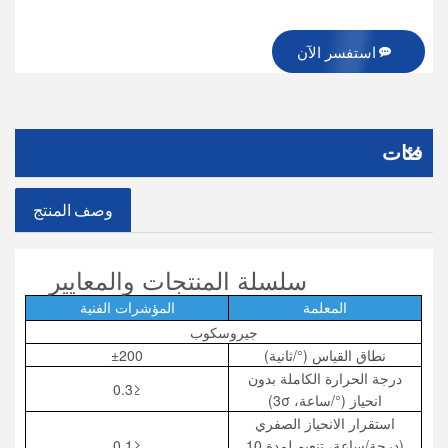
استفسر الآن
فئات
وصف المنتج
سلسلة المنتجات والمعايير
المعلمة
المؤشرات الفنية
جيروسكوب
نطاق القياس (°/ثانية)
±200
درجة الحرارة الكاملة بدون
≤0.3
انحياز (°/ساعة، 3σ)
استقرار الانحياز الصفري
(درجة/ساعة، تنعيم لمدة 10
≤0.1