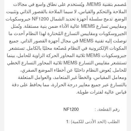
مُصمم بتقنية MEMS، ويُستخدم على نطاق واسع في مجالات
الملاحة والتحكم والقياس، لا سيما الملاحة بالقصور الذاتي وتثبيت
الوضع. تدمج سلسلة أجهزة تحديد الشمال NF1200 جيروسكوبات
ومقاييس تسارع MEMS عالية الأداء ضمن بنية مستقلة. وتُمثل
الجيروسكوبات ومقاييس التسارع المُختارة لهذا النظام أحدث ما
توصلت إليه تقنية MEMS في مجال أجهزة القصور الذاتي. جميع
المكونات الإلكترونية في النظام مُصنّعة محليًا بالكامل. تستشعر
جيروسكوبات MEMS ثلاثية المحاور الحركة الزاوية للحامل، بينما
تستشعر مقاييس التسارع MEMS ثلاثية المحاور التسارع الخطي
للحامل. يُعوض النظام داخليًا عن أخطاء الموضع الصفري،
ومعامل المقياس، والخطأ غير المتعامد، والعوامل المتعلقة
بالتسارع عبر جميع معايير درجة الحرارة، مما يحافظ على دقة
قياس عالية لفترات طويلة.
رقم القطعة، :
NF1200
الطلب (الحد الأدنى للكمية) :
1