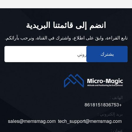
بشكل مستمر. يدمج جهاز تحديد الشمال بالقصور
الذاتي NF1100 جيروسكوبات ومقاييس تسارع عالية
الأداء بتقنية MEMS ضمن بنية مستقلة، مما يجعله
انضم إلى قائمتنا البريدية
مناسبًا لقياس الوضع بدقة عالية في ظروف الأنابيب
ذات الأقطار الصغيرة.
تابع القراءة، وابقَ على اطلاع، واشترك في القناة، ونرحب بآرائكم.
يشترك
الهاتف :
+8618151836753
بريد إلكتروني :
sales@memsmag.com
tech_support@memsmag.com
عنوان :