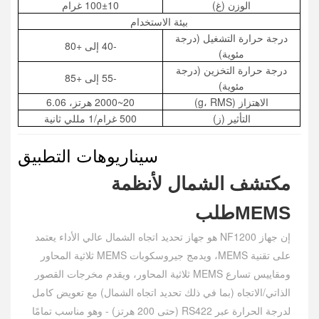
الوزن (غ)
100±10 غرام
بيئة الاستخدام
درجة حرارة التشغيل (درجة
-40 إلى +80
مئوية)
درجة حرارة التخزين (درجة
-55 إلى +85
مئوية)
الاهتزاز (g، RMS)
20~2000 هرتز، 6.06
التأثير (ز)
500 غرام/1 مللي ثانية
سيناريوهات التطبيق
مكتشف الشمال لأنظمة
MEMS
طلب
إن جهاز NF1200 هو جهاز تحديد اتجاه الشمال عالي الأداء يعتمد
على تقنية MEMS، ويدمج جيروسكوبات MEMS ثلاثية المحاور
ومقاييس تسارع MEMS ثلاثية المحاور، ويقدم مخرجات القصور
الذاتي/الاتجاه (بما في ذلك تحديد اتجاه الشمال) مع تعويض كامل
لدرجة الحرارة عبر RS422 (حتى 200 هرتز) - وهو مناسب تمامًا