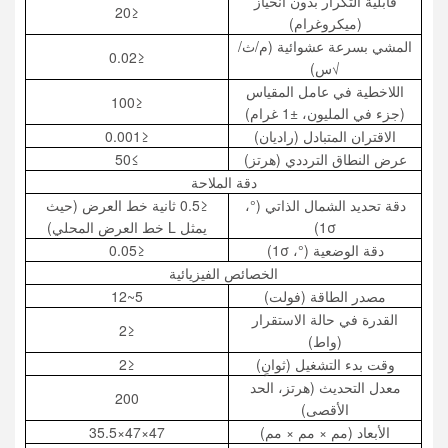
قابلية التكرار بدون انحياز
≤20
(ميكروغرام)
المشي بسرعة عشوائية (م/ث/
≤0.02
√س)
اللاخطية في عامل المقياس
≤100
(جزء في المليون، ±1 غرام)
الاقتران المتبادل (راديان)
≤0.001
عرض النطاق الترددي (هرتز)
≥50
دقة الملاحة
دقة تحديد الشمال الذاتي (°،
≤0.5 ثانية خط العرض (حيث
1σ)
يمثل L خط العرض المحلي)
دقة الوضعية (°، 1σ)
≤0.05
الخصائص الفيزيائية
مصدر الطاقة (فولت)
5~12
القدرة في حالة الاستقرار
≤2
(واط)
وقت بدء التشغيل (ثوانٍ)
≤2
معدل التحديث (هرتز، الحد
200
الأقصى)
الأبعاد (مم × مم × مم)
47×47×35.5