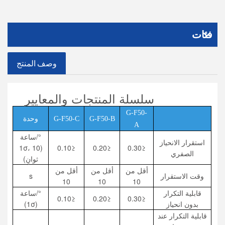
فئات
وصف المنتج
سلسلة المنتجات والمعايير
G-F50-
G-F50-B
G-F50-C
وحدة
A
°/ساعة
استقرار الانحياز
(1σ، 10
≤0.10
≤0.20
≤0.30
الصفري
ثوانٍ)
أقل من
أقل من
أقل من
وقت الاستقرار
s
10
10
10
قابلية التكرار
°/ساعة
≤0.10
≤0.20
≤0.30
بدون انحياز
(1σ)
قابلية التكرار عند