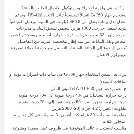
س2: ما هي واجهة الإخراج وبروتوكول الاتصال الخاص بالمنتج؟
يستخدم جهاز G-F50 اتصالاً تسلسلياً ثنائي الاتجاه RS-422، ويدعم
معدل نقل بيانات يصل إلى 460.8 كيلوبت في الثانية، ويعمل افتراضياً
بتردد تشغيل خارجي 1000 هرتز. يتضمن تنسيق البيانات مخرجات
سرعة زاوية 32 بت ومخرجات درجة حرارة 14 بت، ويستخدم فحص
التكافؤ ونقل البيانات عبر بنية إطار مخصصة. لمزيد من التفاصيل،
يُرجى الرجوع إلى الوثائق الفنية أو التواصل مع خدمة العملاء لمعرفة
بروتوكول الاتصال.
س3: هل يمكن استخدام جهاز G-F50 في بيئات ذات اهتزازات قوية أو
مناخات قاسية؟
ج: نعم، يدعم جهاز G-F50 الأداء البيئي التالي:
درجة حرارة التشغيل: من -40 درجة مئوية إلى +70 درجة مئوية
درجة حرارة التخزين: من -50 درجة مئوية إلى +70 درجة مئوية
مقاومة الاهتزاز: 4.2 جرام (20~2000 هرتز)
مقاومة الصدمات: 30 غرام كحد أقصى، 3 صدمات في كل محور من
المحاور الثلاثة
مناسب للاستخدام عالي الموثوقية في ظروف عمل معقدة ومتنوعة.