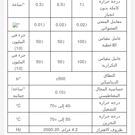
درجة حرارة
≤1
≤0.5
≤0.3
°/ساعة
كاملة بدون
انحياز
معامل المشي
°/
≤0.01
≤0.02
≤0.02
العشوائي
جزء في
عامل مقياس
≤100
≤50
≤50
المليون
اللاخطية
(1σ)
جزء في
عامل مقياس
≤100
≤50
≤50
المليون
التكرارية
(1σ)
النطاق
°/s
±500
الديناميكي
حساسية المجال
°/ساعة/
≤0.10
المغناطيسي
جيثانية
درجة حرارة
-40 إلى +70
℃
التشغيل
درجة حرارة
-50 إلى +70
℃
التخزين
ظروف الاهتزاز
4.2 غرام، 20-2000
Hz