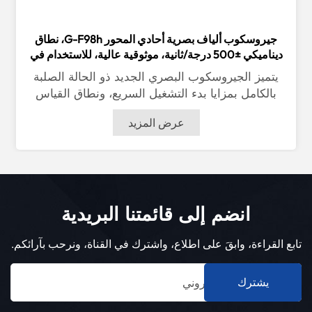
جيروسكوب ألياف بصرية أحادي المحور G-F98h، نطاق
ديناميكي ±500 درجة/ثانية، موثوقية عالية، للاستخدام في
المركبات البحرية والجوية
يتميز الجيروسكوب البصري الجديد ذو الحالة الصلبة
بالكامل بمزايا بدء التشغيل السريع، ونطاق القياس
الواسع، والموثوقية العالية. سلسلة G-F98HA أحادية
عرض المزيد
المحور متوسطة وعالية الدقة. الجيروسكوبات الليفية
البصرية يمكن تطبيقها على متطلبات تطبيقات أنظمة
الملاحة بالقصور الذاتي متوسطة إلى عالية الدقة مثل
تحديد المواقع والاتجاهات البرية، وأجهزة تحديد الشمال
المثبتة على المركبات، وتحديد اتجاه وميل الاتجاه
انضم إلى قائمتنا البريدية
المحمول جواً، والبوصلات الجيروسكوبية البحرية.
تابع القراءة، وابقَ على اطلاع، واشترك في القناة، ونرحب بآرائكم.
يشترك