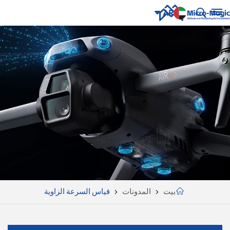
AR
English
NUE
ING
русский
Español
Português
بالعربية
CN
بيت
المدونات
قياس السرعة الزاوية