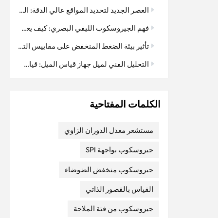
دورانية،
العصر الجديد لتحديد المواقع عالي الدقة: التكامل العميق لتقنية RTK ونظام I3700 ثنائي الهوائي GNSS/INS
، وهي
فهم الجيروسكوب الليفي البصري: كيف يعمل
رييكمن
سي لفهم
تأثير بيئة الضغط المنخفض على مقاييس التسارع المرنة المصنوعة من الكوارتز: اعتبار رئيسي في تطبيقات الفضاء الجوي
 بخطوة:1.تقسيم الضوء: يُقسّم شعاع
التحليل الفني لميل جهاز قياس الميل: قياس دقيق، مستقر وموثوق
لياف
ها الضوء،
كوب، يتحرك أحد
الكلمات المفتاحية
 بسرعة
لشعاع
ل الملف وتعود إلى
مستشعر معدل الدوران الزاوي
خل طرديًا
جيروسكوب بواجهة SPI
 بواسطة كاشف
لزاوية أو
جيروسكوب منخفض الضوضاء
 الرئيسية
 الليفية البصرية
القياس بالقصور الذاتي
ة بدقة
فائقة. وهذا ما يجعلها مثالية للتطبيقات التي تتطلب دقة عالية في الملاحة والتحكم.2. لا
جيروسكوب من فئة الملاحة