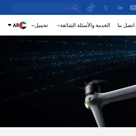
اتصل بنا
الخدمة والأسئلة الشائعة
تحميل
AR
NUE
ING
English
русский
Español
ortuguês
بالعربية
CN