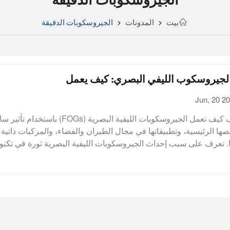
بيت
المدونات
الجيروسكوبات الدقيقة
لجيروسكوب الليفي البصري: كيف يعمل
Jun, 20 2
اكتشف كيف تعمل الجيروسكوبات الليفية البصرية (FOGs) باستخ
ها الرئيسية، وتطبيقاتها في مجال الطيران والفضاء، والمركبات ذاتية ا
. تعرف على سبب إحداث الجيروسكوبات الليفية البصرية ثورة في تكنول
ة.أصبحت الجيروسكوبات الليفية البصرية مكونًا أساسيًا في العديد من ا
يران والفضاء إلى السيارات وحتى الإلكترونيات الاستهلاكية. تُستخدم ه
السرعة الزاوية، مما يوفر بيانات بالغة الأهمية لأنظمة الملاحة والتحكم
مل؟ في هذه المدونة، سنتعمق في آلية عمل الجيروسكوبات الليفية ال
ف أهميتها.ما هو الجيروسكوب الليفي البصري؟الجيروسكوب الليفي 
 الجيروسكوبات يستخدم تداخل الضوء المنتقل عبر الألياف البصرية لر
ت الدورانية. على عكس الجيروسكوبات الميكانيكية التقليدية التي تعتمد