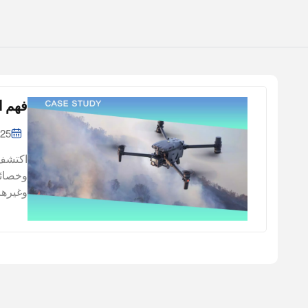
فهم ا
025
وخصائص
وغيرها
الملاح
من الط
لقياس 
كيف تع
ونستكش
نوع من
الحركا