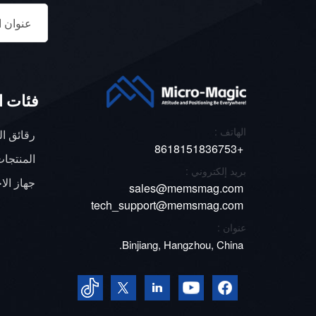
الخشنة 
وحتى م
- 
وأنظمة
فئات ا
الكهرو
لجيروس
الهاتف :
رقائق ا
الجيرو
+8618151836753
المنتجات
الضوء ب
بريد إلكتروني :
الصناع
جهاز الاخ
sales@memsmag.com
البصري
tech_support@memsmag.com
وصولاً
عنوان :
القياد
Binjiang, Hangzhou, China.
البصري
نظرة ث
فإن مايكرو ماج