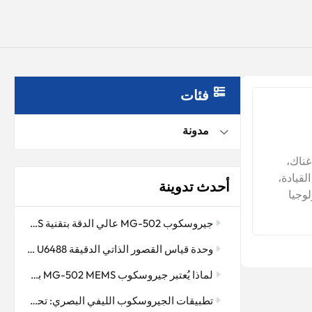
فئات
مدونة
دام تأثير ساغناك،
لقيادة،
أحدث تدوينة
وجيا
لصناعات،
جيروسكوب MG-502 عالي الدقة بتقنية MEMS: ملاحة دقيقة في بيئات الحفر القاسية
ذه الأجهزة
. ولكن
وحدة قياس القصور الذاتي الدقيقة MEMS U6488: جوهر التحكم المستقر للطائرات بدون طيار والمنصات الذكية
بصرية
لماذا يُعتبر جيروسكوب MG-502 MEMS بمثابة "العين الخفية" للتحكم في وضعية الطائرة بدون طيار
البصري هو
صد
تطبيقات الجيروسكوب الليفي البصري: تحسين دقة الملاحة وتحديد الاتجاه
 على كتلة