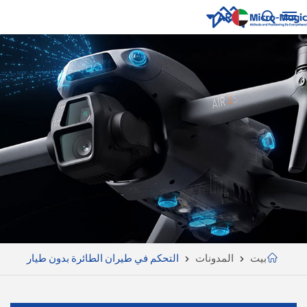
AR
English
NUE
ING
русский
Español
Português
بالعربية
CN
بيت
المدونات
التحكم في طيران الطائرة بدون طيار