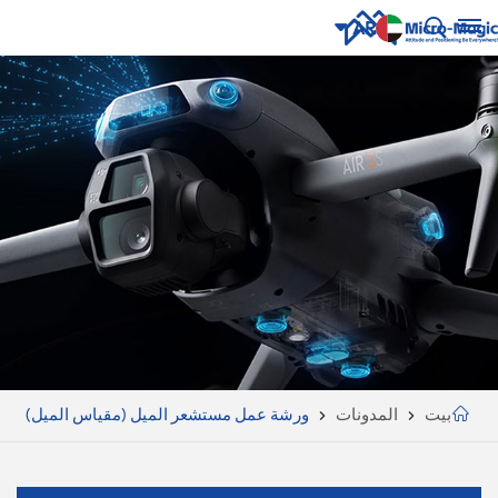
AR
English
NUE
ING
русский
Español
Português
بالعربية
CN
بيت
المدونات
ورشة عمل مستشعر الميل (مقياس الميل)