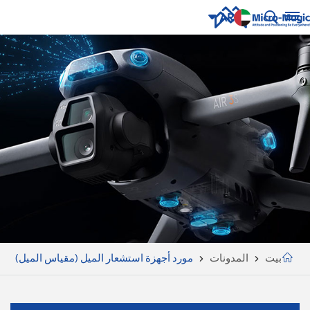
AR
English
NUE
ING
русский
Español
Português
بالعربية
CN
بيت
المدونات
مورد أجهزة استشعار الميل (مقياس الميل)