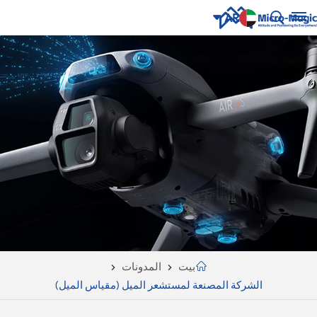
AR
English
NUE
ING
русский
Español
Português
بالعربية
CN
بيت
المدونات
الشركة المصنعة لمستشعر الميل (مقياس الميل)