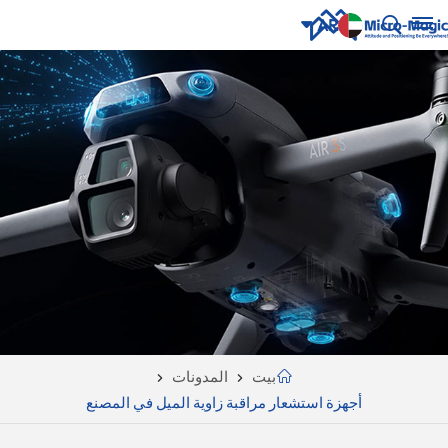
AR
English
NUE
ING
русский
Español
Português
بالعربية
CN
بيت
المدونات
أجهزة استشعار مراقبة زاوية الميل في المصنع