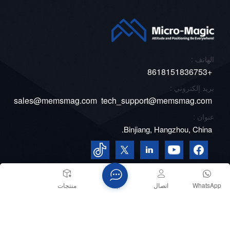
الهاتف :
+8618151836753
بريد إلكتروني :
sales@memsmag.com
tech_support@memsmag.com
عنوان :
Binjiang, Hangzhou, China.
WhatsApp
اتصال
بيت
منتجات
حقوق الطبع والنشر © 2026 شركة مايكرو ماجيك. جميع الحقوق
محفوظة
الشبكة المدعومة
مدونة
XML
سياسة الخصوصية
خريطة الموقع