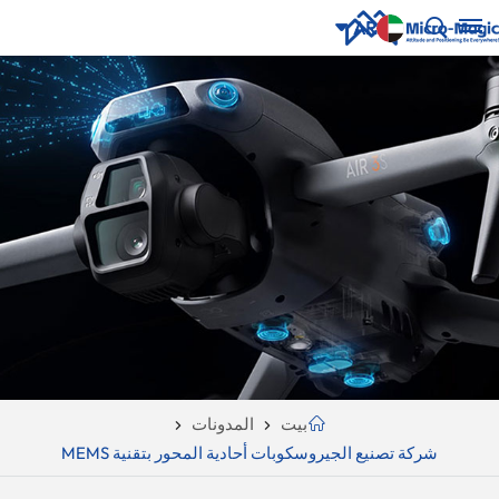
AR
English
NUE
ING
русский
Español
Português
بالعربية
CN
بيت
المدونات
شركة تصنيع الجيروسكوبات أحادية المحور بتقنية MEMS