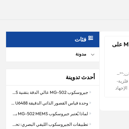
فئات
مشاكل المواد التي تؤثر على استقرار دقة الجيروسكوب MEMS على
مدونة
رأسيةً فائقةً في الاتجاهين المحوري والقطري، ويجب التحكم في خطأ التصنيع بدقة تصل إلى مستوى الميكرونات لتجنب انحراف مركز ثقل جيروسكوب MEMS. لهذا السبب، خضع قضيب 2024Al المبثوق لمعالجة حرارية بالتشكيل. يوضح الشكل 6 صورًا مجهريةً لتشوه ضغط محوري بنسبة 40% لسبائك الألومنيوم 2024 المبثوقة، بالإضافة إلى صور البنية المجهرية قبل وبعد التشكيل الحراري. قبل المعالجة الحرارية بالتشكيل، يصعب حساب حجم الحبيبات المحورية، ولكن بعد المعالجة، بلغت درجة تساوي المحاور للحبيبات عند حافة القضيب 0.98، مما يشير إلى زيادة ملحوظة في درجة تساوي المحاور للحبيبات. بالإضافة إلى ذلك، يُلاحظ من الشكل أن فرق مقاومة التشوه الطفيف بين المحوري والقطري للعينة الأصلية يبلغ 111.63 ميجا باسكال، مما يدل على تباين قوي في الخواص. بعد المعالجة الحرارية للتشوه، بلغت قيم مقاومة التشوه الطفيف المحورية والقطرية 163 ميجا باسكال و149 ميجا باسكال على التوالي. وبالمقارنة مع العينة الأصلية، تغيرت نسبة مقاومة التشوه الطفيف المحورية إلى القطرية من 2.3 قبل المعالجة الحرارية للتشوه إلى 1.1، مما يشير إلى تحسن ملحوظ في التخلص من تباين الخواص في المادة بعد المعالجة الحرارية للتشوه.الشكل 6: رسم تخطيطي للمعالجة المتساوية الخواص، وتغيرات البنية المجهرية، واختبار أداء قضيب من سبائك الألومنيوملذا، عند استخدام قضبان أو صفائح سبائك الألومنيوم في تصنيع مكونات أجهزة القياس بالقصور الذاتي، يُنصح بزيادة مرحلة المعالجة الحرارية للتشكيل، وإزالة النسيج البلوري، والحصول على بنية متجانسة، وتجنب تباين الخواص أثناء التشكيل. ويمكن الحصول على المعلومات الإحصائية للنسيج البلوري باستخدام تقنية حيود الإلكترونات المشتتة عكسيًا (EBSD) في المجهر الإلكتروني الماسح (SEM)، أو حيود الإلكترونات المحفزة بالحرارة (TKD) في المجهر الإلكتروني النافذ (TEM)، أو حيود الأشعة السينية ثلاثي الأبعاد (XRD)، كما يمكن تحليل تغيرات النسيج البلوري كميًا.خاتمةانطلاقًا من الحاجة المُلحة إلى استقرار دقة أجهزة القياس بالقصور الذاتي على المدى الطويل، تستعرض هذه الورقة البحثية بشكل منهجي تأثير استقرار الأبعاد من منظور ع
أحدث تدوينة
جيروسكوب MG-502 عالي الدقة بتقنية MEMS: ملاحة دقيقة في بيئات الحفر القاسية
وحدة قياس القصور الذاتي الدقيقة MEMS U6488: جوهر التحكم المستقر للطائرات بدون طيار والمنصات الذكية
لماذا يُعتبر جيروسكوب MG-502 MEMS بمثابة "العين الخفية" للتحكم في وضعية الطائرة بدون طيار
تطبيقات الجيروسكوب الليفي البصري: تحسين دقة الملاحة وتحديد الاتجاه