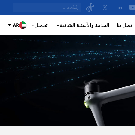
اتصل بنا
الخدمة والأسئلة الشائعة
تحميل
AR
NUE
ING
English
русский
Español
ortuguês
بالعربية
CN