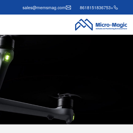
sales@memsmag.com
+8618151836753
ج