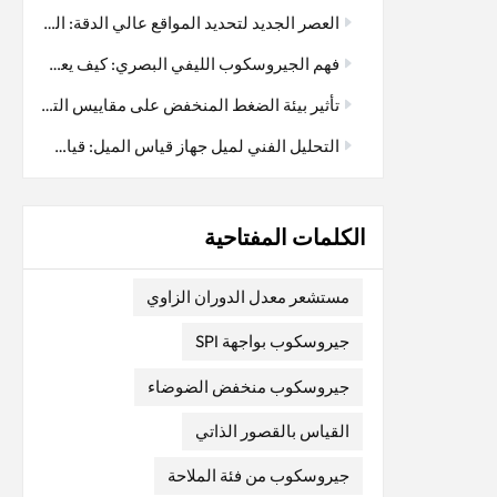
العصر الجديد لتحديد المواقع عالي الدقة: التكامل العميق لتقنية RTK ونظام I3700 ثنائي الهوائي GNSS/INS
فهم الجيروسكوب الليفي البصري: كيف يعمل
تأثير بيئة الضغط المنخفض على مقاييس التسارع المرنة المصنوعة من الكوارتز: اعتبار رئيسي في تطبيقات الفضاء الجوي
التحليل الفني لميل جهاز قياس الميل: قياس دقيق، مستقر وموثوق
الكلمات المفتاحية
مستشعر معدل الدوران الزاوي
جيروسكوب بواجهة SPI
جيروسكوب منخفض الضوضاء
القياس بالقصور الذاتي
جيروسكوب من فئة الملاحة