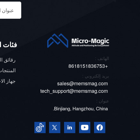
فئات ا
الهاتف :
رقائق ا
+8618151836753
المنتجات
بريد إلكتروني :
جهاز الاخ
sales@memsmag.com
tech_support@memsmag.com
عنوان :
Binjiang, Hangzhou, China.