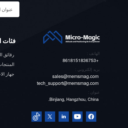
∆ϕخ
مواضع.
فئات ا
الهاتف :
رقائق ا
+8618151836753
المنتجات
بريد إلكتروني :
جهاز الاخ
sales@memsmag.com
تصحيح 
tech_support@memsmag.com
ه
عنوان :
تعويض 
Binjiang, Hangzhou, China.
التعوي
ناضجة 
الشركة