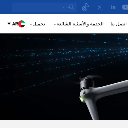
اتصل بنا
الخدمة والأسئلة الشائعة
تحميل
AR
NUE
ING
English
русский
Español
ortuguês
بالعربية
CN