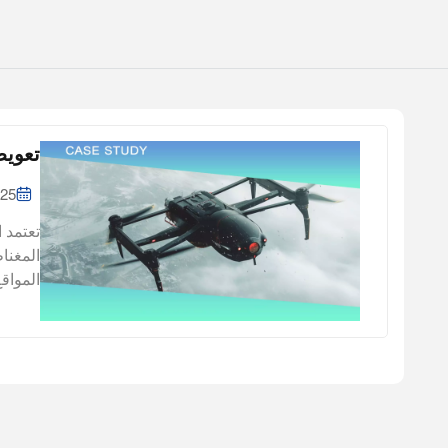
تعويض
025
تعتمد 
المغنا
وانخفا
واسع ف
البحري
بتداخل
الرئيس
تعويض 
القياس