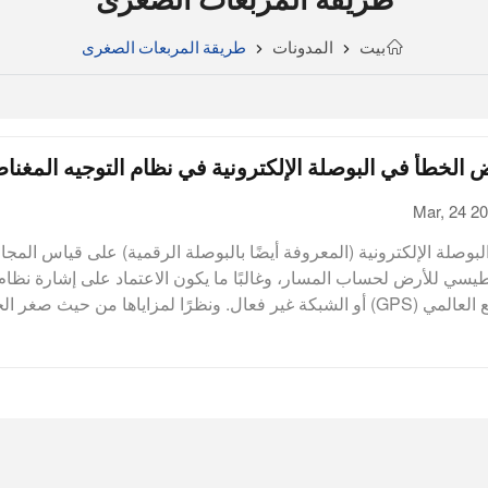
بيت
المدونات
طريقة المربعات الصغرى
 الخطأ في البوصلة الإلكترونية في نظام التوجيه المغن
Mar, 24 2
البوصلة الإلكترونية (المعروفة أيضًا بالبوصلة الرقمية) على قياس المجا
طيسي للأرض لحساب المسار، وغالبًا ما يكون الاعتماد على إشارة نظام
المواقع العالمي (GPS) أو الشبكة غير فعال. ونظرًا لمزاياها من حيث صغر 
ض استهلاك الطاقة، والدقة العالية، وإمكانية التصغير، فإنها تُستخدم ع
ي مجال قياس الاتجاه المغناطيسي، مثل الطائرات بدون طيار، والتطب
ة، والسيارات. ومع ذلك، فإن للبوصلة الإلكترونية عيوبها الخاصة: فهي تت
 المجال المغناطيسي الخارجي، مما يؤدي إلى حدوث أخطاء، وهذا هو ا
ي لتأثيرها على دقة القياس وتقييد استخدامها. لذا، من الضروري جدًا 
أخطاء القياس في البوصلة الإلكترونية. توجد حاليًا طرق عديدة لتعوي
. فعلى سبيل المثال، تستهدف طريقة معامل التعويض بشكل أساسي ا