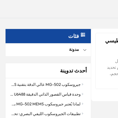
فئات
اطيسي
مدونة
ل
 تحديد
أحدث تدوينة
الحجم،
لى نطاق
جيروسكوب MG-502 عالي الدقة بتقنية MEMS: ملاحة دقيقة في بيئات الحفر القاسية
يقات
أثر بسهولة
وحدة قياس القصور الذاتي الدقيقة MEMS U6488: جوهر التحكم المستقر للطائرات بدون طيار والمنصات الذكية
لسبب
لماذا يُعتبر جيروسكوب MG-502 MEMS بمثابة "العين الخفية" للتحكم في وضعية الطائرة بدون طيار
دراسة طرق
ض أخطاء
تطبيقات الجيروسكوب الليفي البصري: تحسين دقة الملاحة وتحديد الاتجاه
لتداخل