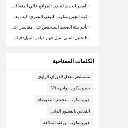
ونطاق
العصر الجديد لتحديد المواقع عالي الدقة: التكامل العميق لتقنية RTK ونظام I3700 ثنائي الهوائي GNSS/INS
 النظام
فهم الجيروسكوب الليفي البصري: كيف يعمل
 دوران
ًا تجعل هذه
تأثير بيئة الضغط المنخفض على مقاييس التسارع المرنة المصنوعة من الكوارتز: اعتبار رئيسي في تطبيقات الفضاء الجوي
فقط
التحليل الفني لميل جهاز قياس الميل: قياس دقيق، مستقر وموثوق
ارزمية
. تُحقق
حسابها
الكلمات المفتاحية
البوصلة
متعددة،
تجميعه،
مستشعر معدل الدوران الزاوي
خطأ إشارة
جيروسكوب بواجهة SPI
ل في
ة هو
جيروسكوب منخفض الضوضاء
طأ البوصلة
القياس بالقصور الذاتي
 للحامل.
الحديدي
جيروسكوب من فئة الملاحة