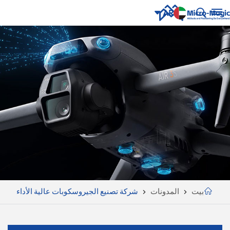
AR
English
NUE
ING
русский
Español
Português
بالعربية
CN
بيت
المدونات
شركة تصنيع الجيروسكوبات عالية الأداء