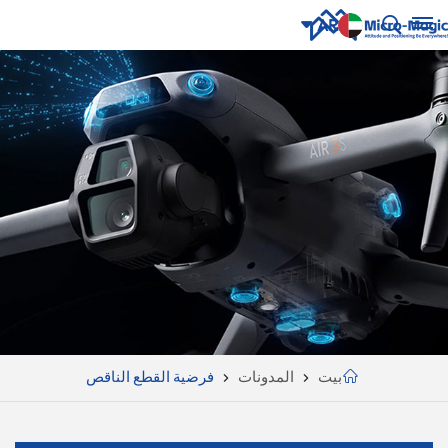
AR
English
NUE
ING
русский
Español
Português
بالعربية
CN
بيت
المدونات
فرضية القطع الناقص