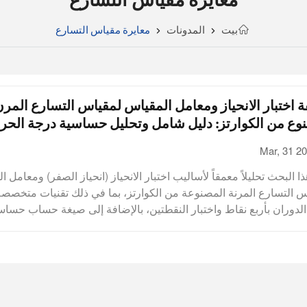
بيت
المدونات
معايرة مقياس التسارع
 اختبار الانحياز ومعامل المقياس لمقياس التسارع المر
وع من الكوارتز: دليل شامل وتحليل حساسية درجة الحرا
Mar, 31 2
هذا البحث تحليلاً معمقاً لأساليب اختبار الانحياز (انحياز الصفر) ومعامل 
س التسارع المرنة المصنوعة من الكوارتز، بما في ذلك تقنيات متخصص
 الدوران بأربع نقاط واختبار النقطتين، بالإضافة إلى صيغة حساب حسا
ة. وهذا ينطبق على التطبيقات عالية الدقة مثل الملاحة بالقصور الذاتي
ية. يُحدد الانحياز (انحياز الصفر) ومعامل المقياس في مقاييس التسارع 
عة من الكوارتز دقة القياس واستقرارها على المدى الطويل بشكل مباش
ي تطبيقات تتطلب دقة عالية مثل الملاحة بالقصور الذاتي والتحكم في 
 فهما مؤشران رئيسيان لتقييم أداء مقاييس التسارع المصنوعة من