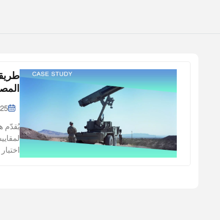
طريقة
المصن
025
يُقدّم 
لمقايي
اختبار
الحرار
الفضائ
المصنو
سيما ف
ولذلك،