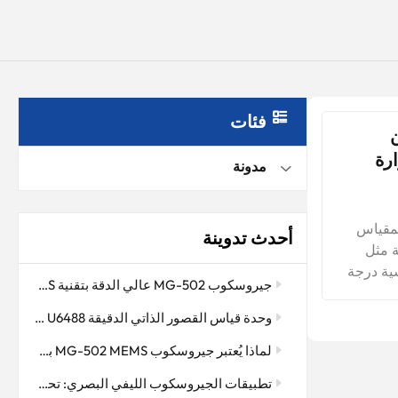
فئات
ن
رة
مدونة
المقياس
أحدث تدوينة
ة مثل
سية درجة
جيروسكوب MG-502 عالي الدقة بتقنية MEMS: ملاحة دقيقة في بيئات الحفر القاسية
 والمركبات
المرنة
وحدة قياس القصور الذاتي الدقيقة MEMS U6488: جوهر التحكم المستقر للطائرات بدون طيار والمنصات الذكية
ر، لا
لماذا يُعتبر جيروسكوب MG-502 MEMS بمثابة "العين الخفية" للتحكم في وضعية الطائرة بدون طيار
الوضع.
تطبيقات الجيروسكوب الليفي البصري: تحسين دقة الملاحة وتحديد الاتجاه