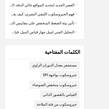
أصل في
العصر الجديد لتحديد المواقع عالي الدقة: التكامل العميق لتقنية RTK ونظام I3700 ثنائي الهوائي GNSS/INS
ياس. على
تضيف هذا الخطأ
فهم الجيروسكوب الليفي البصري: كيف يعمل
قت ودرجة
 يتضخم
تأثير بيئة الضغط المنخفض على مقاييس التسارع المرنة المصنوعة من الكوارتز: اعتبار رئيسي في تطبيقات الفضاء الجوي
مية في
التحليل الفني لميل جهاز قياس الميل: قياس دقيق، مستقر وموثوق
ي تغير
 حاجة إلى
 يشير عامل
الكلمات المفتاحية
دخل
تائج
 ذات نطاق
مستشعر معدل الدوران الزاوي
قصور
جيروسكوب بواجهة SPI
ضع. لذا،
 المرنة
جيروسكوب منخفض الضوضاء
ة على
مباشر قدرة
القياس بالقصور الذاتي
في
جيروسكوب من فئة الملاحة
ها، حيث لا