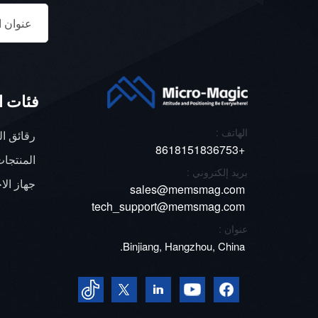
و0 د
وفقًا 
------
فئات ا
الهاتف :
رقائق ا
اختبار
+8618151836753
المنتجات
منصة ا
بريد إلكتروني :
جهاز الاخ
sales@memsmag.com
المحدد
tech_support@memsmag.com
عنوان :
Binjiang, Hangzhou, China.
العليا
المستش
قياس د