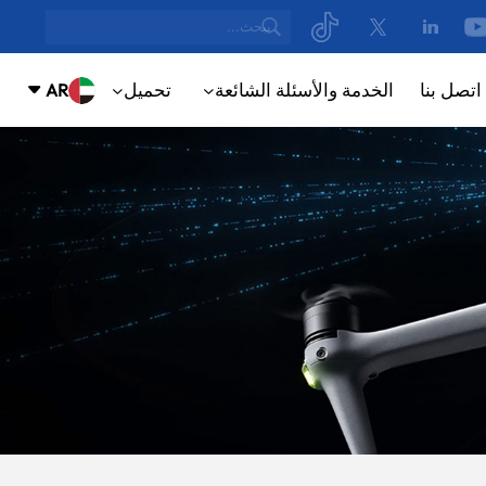
اتصل بنا
الخدمة والأسئلة الشائعة
تحميل
AR
NUE
ING
English
русский
Español
ortuguês
بالعربية
CN