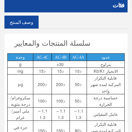
فئات
وصف المنتج
سلسلة المنتجات والمعايير
حدود
AC-4A
AC-4B
AC-4C
وحدة
يتراوح
±30
g
الانحياز K0/K1
<10
<15
<15
mg
قابلية التكرار
المركبة لمدة شهر
<50
<200
<200
μg
واحد
حساسية درجة
ميكروغرام/
<100
<100
<50
الحرارة
درجة مئوية
1.1～
1.1～
1.1～
ملي أمبير/
عامل المقياس
1.3
1.3
1.3
غرام
قابلية التكرار
جزء في
المركبة لمدة شهر
<80
<150
<150