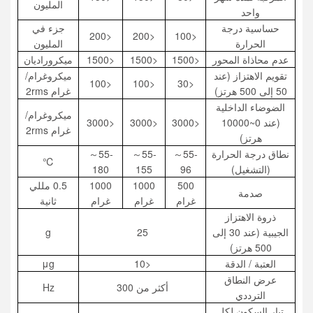
المليون
واحد
حساسية درجة
جزء في
<200
<200
<100
الحرارة
المليون
عدم محاذاة المحور
<1500
<1500
<1500
ميكروراديان
تقويم الاهتزاز (عند
ميكروغرام/
<100
<100
<30
50 إلى 500 هرتز)
غرام 2rms
الضوضاء الداخلية
ميكروغرام/
(عند 0~10000
<3000
<3000
<3000
غرام 2rms
هرتز)
نطاق درجة الحرارة
-55～
-55～
-55～
℃
(التشغيل)
96
155
180
500
1000
1000
0.5 مللي
صدمة
غرام
غرام
غرام
ثانية
ذروة الاهتزاز
الجيبية (عند 30 إلى
25
g
500 هرتز)
العتبة / الدقة
<10
μg
عرض النطاق
أكثر من 300
Hz
الترددي
تيار السكون لكل