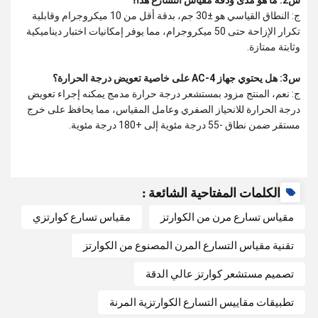
س2: ما هو مدى ودقة مقياس التسارع هذا؟
ج: النطاق القياسي هو ±30 جم، بدقة أقل من 10 ميكروجرام وقابلية
تكرار الإزاحة حتى 50 ميكروجرام، مما يوفر إمكانيات اختبار ديناميكية
وثابتة ممتازة.
س3: هل يحتوي جهاز AC-4 على خاصية تعويض درجة الحرارة؟
ج: نعم، المنتج مزود بمستشعر درجة حرارة مدمج يمكنه إجراء تعويض
درجة الحرارة للانحياز الصفري وعامل المقياس، مما يحافظ على خرج
مستقر ضمن نطاق -55 درجة مئوية إلى +180 درجة مئوية.
الكلمات المفتاحية الشائعة :
مقياس تسارع مرن من الكوارتز
مقياس تسارع كوارتزي
تقنية مقياس التسارع المرن المصنوع من الكوارتز
تصميم مستشعر كوارتز عالي الدقة
تطبيقات مقاييس التسارع الكوارتزية المرنة