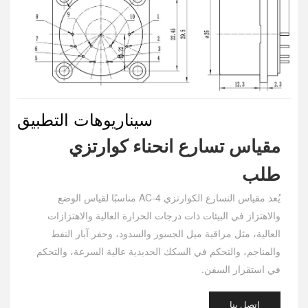
سيناريوهات التطبيق
مقياس تسارع انحناء كوارتزي
طلب
يُعد مقياس التسارع الكوارتزي AC-4 مناسبًا لقياس الوضع
والاهتزاز في البيئات ذات درجات الحرارة العالية والاهتزازات
العالية، مثل مراقبة ميل الجسور والسدود، وحفر آبار النفط
والمناجم، والتحكم في السكك الحديدية عالية السرعة، والتحكم
في استقرار السفن.
اتصل بنا