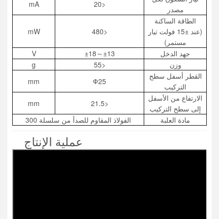
mA
<20
مصدر
الطاقة الساكنة
(عند ±15 فولت تيار
<480
mW
مستمر)
جهد الدخل
±13～±18
V
وزن
<55
g
القطر أسفل سطح
mm
Ф25
التركيب
الارتفاع من الأسفل
mm
<21.5
إلى سطح التركيب
مادة العلبة
الفولاذ المقاوم للصدأ من سلسلة 300
عملية الإنتاج