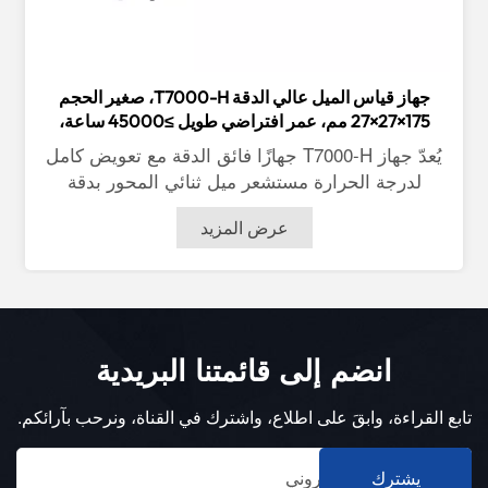
جهاز قياس الميل عالي الدقة T7000-H، صغير الحجم
175×27×27 مم، عمر افتراضي طويل ≥45000 ساعة،
مناسب للجسور والسدود وأبراج الطاقة.
يُعدّ جهاز T7000-H جهازًا فائق الدقة مع تعويض كامل
لدرجة الحرارة مستشعر ميل ثنائي المحور بدقة
0.0005 درجة، ودقة قياس 0.001 درجة، وانحراف في
عرض المزيد
درجة الحرارة 0.0005 درجة/℃تتوفر منافذ الإخراج
RS232 وRS485 وRS422 وModbus وTTL كخيارات
إضافية. المنتج مزود ببرنامج حاسوبي احترافي لقياس
البيانات وتسجيلها. يتميز بسهولة التركيب دون تلامس،
مما يضمن تكاملاً ممتازاً مع النظام، وسهولة ويسر في
انضم إلى قائمتنا البريدية
التركيب. يتمتع المنتج بقدرة عالية على مقاومة التداخل
الكهرومغناطيسي الخارجي، وتحمل الصدمات
والاهتزازات القوية، مما يجعله متفوقاً بشكل ملحوظ
تابع القراءة، وابقَ على اطلاع، واشترك في القناة، ونرحب بآرائكم.
على المنتجات المنافسة في السوق المحلية.
يشترك