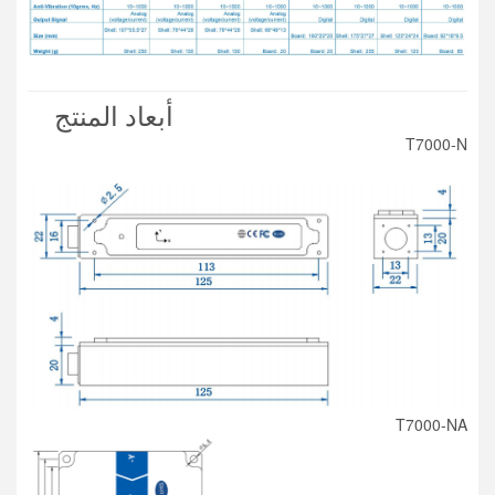
أبعاد المنتج
T7000-N
T7000-NA