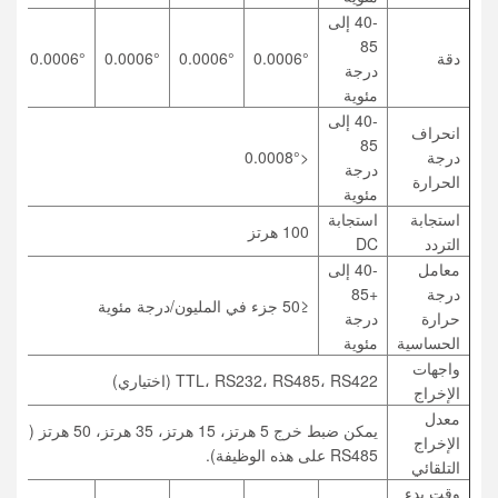
-40 إلى
85
دقة
0.0006°
0.0006°
0.0006°
0.0006°
6°
درجة
مئوية
-40 إلى
انحراف
85
درجة
<0.0008°
درجة
الحرارة
مئوية
استجابة
استجابة
100 هرتز
التردد
DC
معامل
-40 إلى
درجة
+85
≤50 جزء في المليون/درجة مئوية
حرارة
درجة
الحساسية
مئوية
واجهات
TTL، RS232، RS485، RS422 (اختياري)
الإخراج
معدل
يمكن ضبط خرج 5 هرتز، 15 هرتز، 35 هرتز، 50 ه
الإخراج
RS485 على هذه الوظيفة).
التلقائي
وقت بدء