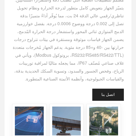
يتميّز الجهاز بتعويض كامل متطور لدرجة الحرارة ونظام تحويل
تناظري/رقمي عالي الدقة 24 بت، مما يُوفّر أداءً متميزًا بدقة
تصل إلى 0.002 درجة ووضوح 0.0006 درجة. بفضل خوارزمية
الدمج المتوازي ثنائي المحور واستشعار درجة الحرارة المُدمج،
يضمن الجهاز قياسات موثوقة ومستقرة في بيئات تتراوح درجات
حرارتها بين -40 و+85 درجة مئوية. يدعم الجهاز مُخرجات متعددة
(RS232/RS485/RS422/TTL، بروتوكول Modbus)، ويأتي في
غلاف صناعي مُصنّف IP67، مما يجعله مثاليًا لمراقبة توربينات
الرياح، وفحص الجسور والسدود، وتسوية السكك الحديدية بدقة،
والقياسات الجيولوجية، وأنظمة الأتمتة الصناعية المتطورة.
اتصل بنا