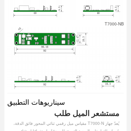
T7000-NB
سيناريوهات التطبيق
مستشعر الميل
طلب
يُعدّ جهاز T7000-N مقياس ميل رقمي ثنائي المحور فائق الدقة،
مُصمّم للتطبيقات الصعبة التي تتطلب دقةً واستقرارًا استثنائيين.