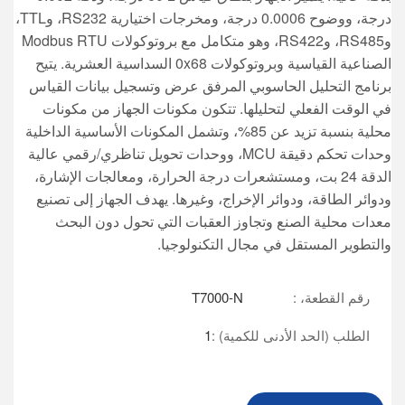
درجة، ووضوح 0.0006 درجة، ومخرجات اختيارية RS232، وTTL،
وRS485، وRS422، وهو متكامل مع بروتوكولات Modbus RTU
الصناعية القياسية وبروتوكولات 0x68 السداسية العشرية. يتيح
برنامج التحليل الحاسوبي المرفق عرض وتسجيل بيانات القياس
في الوقت الفعلي لتحليلها. تتكون مكونات الجهاز من مكونات
محلية بنسبة تزيد عن 85%، وتشمل المكونات الأساسية الداخلية
وحدات تحكم دقيقة MCU، ووحدات تحويل تناظري/رقمي عالية
الدقة 24 بت، ومستشعرات درجة الحرارة، ومعالجات الإشارة،
ودوائر الطاقة، ودوائر الإخراج، وغيرها. يهدف الجهاز إلى تصنيع
معدات محلية الصنع وتجاوز العقبات التي تحول دون البحث
والتطوير المستقل في مجال التكنولوجيا.
رقم القطعة، :
T7000-N
الطلب (الحد الأدنى للكمية) :
1