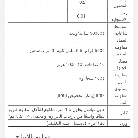
s
0.2
التشغيل
زمن
s
0.01
الاستجابة
متوسط ​​
ساعات
≥50000 ساعة/وقت
العمل
مقاومة
5500 غرام، 0.5 مللي ثانية، 3 مرات/محور
الصدمات
مضاد
10 غرامات، 10-1000 هرتز
للاهتزاز
مقاومة
≥100 ميجا أوم
العزل
مستوى
مقاومة
IP67 (يمكن تخصيص IP68)
الماء
كابل قياسي بطول 1.5 متر، مقاوم للتآكل، مقاوم للزيوت
كابل
نطاقًا واسعًا من درجات الحرارة، ومحمي، 4 × 0.2 مم²
وزن
120 غرام (باستثناء علبة التغليف)
عملية الإنتاج