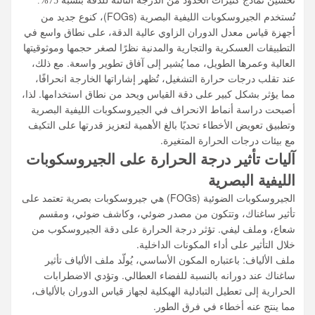
تحسين نماذج كثيرات الحدود من الدرجة الثالثة للدقة بنسبة 75%.
تُستخدم الجيروسكوبات الليفية البصرية (FOGs)، كنوع جديد من
أجهزة قياس معدل الدوران الزاوي عالية الدقة، على نطاق واسع في
التطبيقات العسكرية والتجارية والمدنية نظرًا لصغر حجمها وموثوقيتها
العالية وعمرها الطويل، مما يُشير إلى آفاق تطوير واسعة. مع ذلك،
عند تقلب درجات حرارة التشغيل، تُظهر إشاراتها الخارجة انحرافًا،
مما يؤثر بشكل كبير على دقة القياس ويحد من نطاق استخدامها. لذا،
أصبحت دراسة أنماط الانحراف في الجيروسكوبات الليفية البصرية
وتطبيق تعويض الأخطاء تحديًا بالغ الأهمية لتعزيز قدرتها على التكيف
مع بيئات درجات الحرارة المتغيرة.
آليات تأثير درجة الحرارة على الجيروسكوبات
الليفية البصرية
الجيروسكوبات الضوئية (FOGs) هي جيروسكوبات بصرية تعتمد على
تأثير ساغناك، وتتكون من مصدر ضوئي، وكاشف ضوئي، ومقسم
شعاع، وملف ليفي. تؤثر درجة الحرارة على دقة الجيروسكوب من
خلال التأثير على أداء المكونات الداخلية.
ملف الألياف: باعتباره المكون الأساسي، يُولّد ملف الألياف تأثير
ساغناك عند دورانه بالنسبة للفضاء العطالي. وتؤدي الاضطرابات
الحرارية إلى تعطيل التبادلية الهيكلية لجهاز قياس الدوران بالألياف،
مما ينتج عنه أخطاء في فرق الطور.