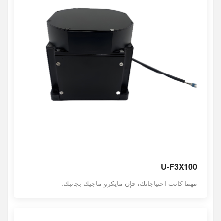
U-F3X100
مهما كانت احتياجاتك، فإن مايكرو ماجيك بجانبك.