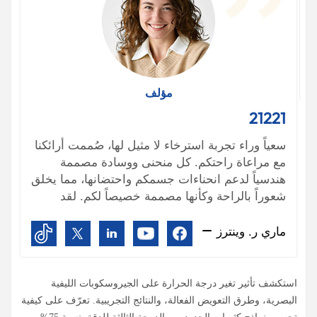
مؤلف
21221
سعياً وراء تجربة استرخاء لا مثيل لها، صُممت أرائكنا
مع مراعاة راحتكم. كل منحنى ووسادة مصممة
هندسياً لدعم انحناءات جسمكم واحتضانها، مما يخلق
شعوراً بالراحة وكأنها مصممة خصيصاً لكم. لقد
تعمقنا في علم تصميم المقاعد لضمان أن تشعروا
في كل لحظة تقضونها على أرائكنا وكأن العالم يذوب
ماري ر. وينترز
من حولكم. يمكنكم بناءها دفعة واحدة أو إضافة
المزيد إليها مع مرور الوقت. وإذا غيرتم مساحتكم،
فبإمكانكم دائماً تغيير شكلها.
استكشف تأثير تغير درجة الحرارة على الجيروسكوبات الليفية
البصرية، وطرق التعويض الفعالة، والنتائج التجريبية. تعرّف على كيفية