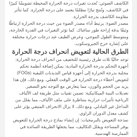
الكاشف الضوئي: تُحدث تغيرات درجة الحرارة المحيطة تشويشًا كبيرًا
في الكاشف، وتُنتج تيارًا مظلمًا يعتمد على درجة الحرارة. كما تتأثر
مقاومة الكاشف بدرجة الحرارة.
مصدر الضوء: يرتبط أداء مصدر الضوء من حيث درجة الحرارة ارتباطًا
وثيقًا بدقة إزاحة طور ساغناك. كما تؤثر التغيرات في القدرة الخارجة،
ومتوسط ​​الطول الموجي، وعرض الطيف عند درجات حرارة مختلفة
على إشارة خرج الجيروسكوب.
الطرق الحالية لتعويض انحراف درجة الحرارة
توجد حاليًا ثلاث طرق رئيسية للتخفيف من انحراف درجة الحرارة:
أجهزة التحكم بدرجة الحرارة المادية: يمكن إضافة أنظمة تحكم
محلية بدرجة الحرارة إلى أجهزة قياس التذبذبات الليفية (FOGs)
لتعويض أخطاء درجة الحرارة في الوقت الفعلي. ومع ذلك، فإن هذا
يزيد من الحجم والوزن، مما يتعارض مع التوجه نحو التصغير.
تعديلات البنية الميكانيكية: تضمن تقنيات مثل طريقة لف الألياف
الرباعية تأثيرات حرارية متناظرة على ملف الألياف، مما يقلل من
التداخل غير التبادلي. ومع ذلك، لا يزال الانحراف المتبقي يؤثر على
كشف معدل الدوران الزاوي.
نمذجة التعويض بالبرمجيات: إن إنشاء نماذج درجة الحرارة للتعويض
يوفر المساحة ويقلل التكاليف، مما يجعلها الطريقة السائدة في
الممارسة الهندسية.