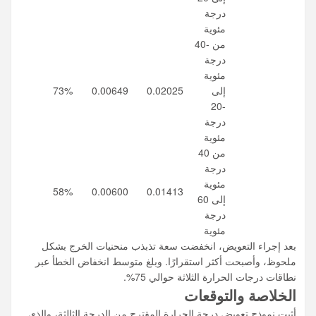
درجة
مئوية
من -40
درجة
مئوية
إلى
0.02025
0.00649
73%
-20
درجة
مئوية
من 40
درجة
مئوية
58%
0.00600
0.01413
إلى 60
درجة
مئوية
بعد إجراء التعويض، انخفضت سعة تذبذب منحنيات الخرج بشكل
ملحوظ، وأصبحت أكثر استقرارًا. وبلغ متوسط ​​انخفاض الخطأ عبر
نطاقات درجات الحرارة الثلاثة حوالي 75%.
الخلاصة والتوقعات
أثبت نموذج تعويض درجة الحرارة المقترح من الدرجة الثالثة، والذي