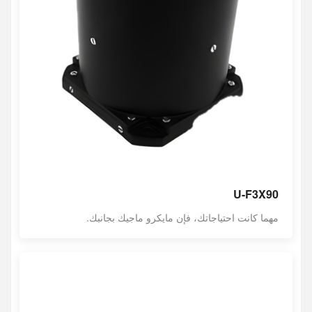
U-F3X90
مهما كانت احتياجاتك، فإن مايكرو ماجيك بجانبك.