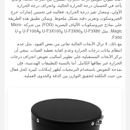
يأخذ في الحسبان درجة الحرارة الحالية، وانحراف درجة الحرارة
الأولي، ومعدل تغير درجة الحرارة، فعاليته في تحسين إشارات خرج
الجيروسكوب وتعزيز دقته بشكل ملحوظ. ويمكن تطبيق هذه الطريقة
على نماذج جيروسكوبات الألياف البصرية (FOG) من شركة Micro-
Magic، مثل U-F3X80 وU-F3X90 وU-F3X100 وU-F100A وU-
F300.
مع ذلك، لا تزال الأبحاث الحالية تعاني من بعض القيود، مثل عدم
انتظام بيانات درجات الحرارة وعدم كفاية تغطية العينات. ينبغي أن
تركز الأبحاث المستقبلية على تطوير أساليب تعويض انحراف درجات
الحرارة عبر نطاقها الكامل. أما بالنسبة للتطبيقات الهندسية، فإن
نمذجة التعويض باستخدام البرمجيات تُظهر إمكانات كبيرة كحل فعال
من حيث التكلفة لتحقيق التوازن بين الدقة والجدوى العملية.