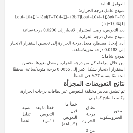
العوامل التالية:
نموذج عامل درجة الحرارة:
Lout=L0+∑i=13ai(T−T0)i+∑j=13bjTjLout​=L0​+i=1∑3​ai​(T−T0​
)i+j=1∑3​bj​Tj​
بعد التعويض، وصل استقرار الانحياز إلى 0.0200 درجة/ساعة.
نموذج معدل درجة الحرارة:
أدى إدخال مصطلح معدل درجة الحرارة إلى تحسين استقرار الانحياز
إلى 0.0163 درجة مئوية/ساعة.
نموذج شامل:
من خلال مراعاة كل من درجة الحرارة ومعدل تغيرها، تحسن
استقرار الانحياز بشكل كبير إلى 0.0055 درجة مئوية/ساعة، محققًا
انخفاضًا بنسبة 77% في الخطأ.
نتائج التعويضات المجزأة
تم تطبيق معايير مختلفة للتعويض عبر نطاقات درجات الحرارة،
وكانت النتائج كما يلي:
خطأ ما
نطاق
خطأ ما بعد
نسبة
محور
قبل
درجة
التعويض
تقليل
الجيروسكوب
التعويض
الحرارة
(°/س)
الخطأ
(°/ساعة)
من 0