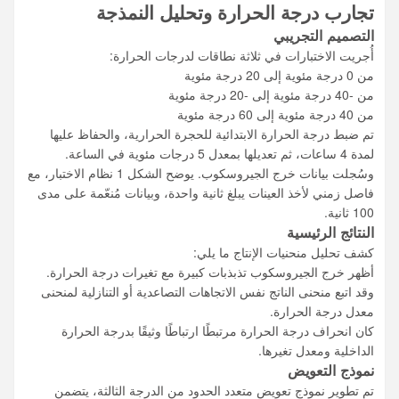
تجارب درجة الحرارة وتحليل النمذجة
التصميم التجريبي
أُجريت الاختبارات في ثلاثة نطاقات لدرجات الحرارة:
من 0 درجة مئوية إلى 20 درجة مئوية
من -40 درجة مئوية إلى -20 درجة مئوية
من 40 درجة مئوية إلى 60 درجة مئوية
تم ضبط درجة الحرارة الابتدائية للحجرة الحرارية، والحفاظ عليها
لمدة 4 ساعات، ثم تعديلها بمعدل 5 درجات مئوية في الساعة.
وسُجلت بيانات خرج الجيروسكوب. يوضح الشكل 1 نظام الاختبار، مع
فاصل زمني لأخذ العينات يبلغ ثانية واحدة، وبيانات مُنعّمة على مدى
100 ثانية.
النتائج الرئيسية
كشف تحليل منحنيات الإنتاج ما يلي:
أظهر خرج الجيروسكوب تذبذبات كبيرة مع تغيرات درجة الحرارة.
وقد اتبع منحنى الناتج نفس الاتجاهات التصاعدية أو التنازلية لمنحنى
معدل درجة الحرارة.
كان انحراف درجة الحرارة مرتبطًا ارتباطًا وثيقًا بدرجة الحرارة
الداخلية ومعدل تغيرها.
نموذج التعويض
تم تطوير نموذج تعويض متعدد الحدود من الدرجة الثالثة، يتضمن