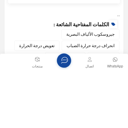
--
الكلمات المفتاحية الشائعة :
جيروسكوب الألياف البصرية
انحراف درجة حرارة الضباب
تعويض درجة الحرارة
تأثير ساغناك
دقة الجيروسكوب
WhatsApp
اتصال
بيت
منتجات
قياس المعدل الزاوي
أحدث تدوينة
جيروسكوب MG-502 عالي الدقة بتقنية MEMS: ملاحة دقيقة في بيئات الحفر القاسية
وحدة قياس القصور الذاتي الدقيقة MEMS U6488: جوهر التحكم المستقر للطائرات بدون طيار والمنصات الذكية
لماذا يُعتبر جيروسكوب MG-502 MEMS بمثابة "العين الخفية" للتحكم في وضعية الطائرة بدون طيار
تطبيقات الجيروسكوب الليفي البصري: تحسين دقة الملاحة وتحديد الاتجاه
العصر الجديد لتحديد المواقع عالي الدقة: التكامل العميق لتقنية RTK ونظام I3700 ثنائي الهوائي GNSS/INS
فهم الجيروسكوب الليفي البصري: كيف يعمل