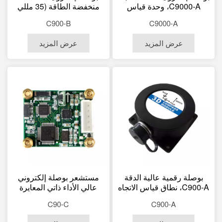
C9000-A، وحدة قياس
منخفضة الطاقة (35 مللي
بالقصور الذاتي سداسية
أمبير)، متينة وموثوقة، جاهزة
C900-B
C9000-A
المحاور، من الدرجة
للتكامل مع نظام تحديد
الصناعية، لتطبيقات
المواقع العالمي (GPS)
عرض المزيد
عرض المزيد
الطائرات بدون طيار /
وتطبيقات المسح
البحرية / المسح
بوصلة رقمية عالية الدقة
مستشعر بوصلة إلكتروني
C900-A، نطاق قياس الاتجاه
عالي الأداء ذاتي المعايرة
من 0 إلى 360 درجة، دقة
C90-C
C900-A
0.01 درجة، مقاومة للماء
بمعيار IP67، نطاق درجة