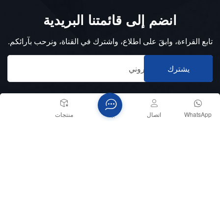
انضم إلى قائمتنا البريدية
تابع القراءة، وابقَ على اطلاع، واشترك في القناة، ونرحب بآرائكم.
يشترك
WhatsApp
اتصال
بيت
منتجات
الهاتف :
+8618151836753
بريد إلكتروني :
sales@memsmag.com
tech_support@memsmag.com
عنوان :
Binjiang, Hangzhou, China.