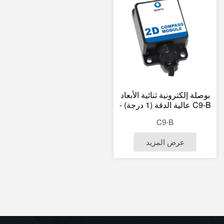
بوصلة إلكترونية ثنائية الأبعاد
C9-B عالية الدقة (1 درجة) -
الأكثر مبيعًا من المصنع -
C9-B
مخرج رقمي
RS232/RS485/TTL/RS422
عرض المزيد