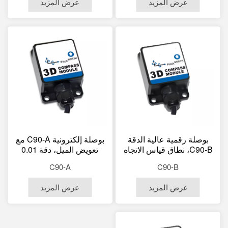
عرض المزيد
عرض المزيد
حرارة واسع من -40 إلى +85
درجة مئوية
بوصلة رقمية عالية الدقة
بوصلة إلكترونية C90-A مع
C90-B، نطاق قياس الاتجاه
تعويض الميل، دقة 0.01
0-360 درجة، دقة الميل/
درجة، استجابة سريعة 50
C90-A
C90-B
الدوران 0.1 درجة، مقاومة
هرتز، تكامل مع نظام تحديد
للماء بمعيار IP67، نطاق
المواقع العالمي (GPS).
عرض المزيد
عرض المزيد
درجة حرارة واسع من -40
إلى +85 درجة مئوية