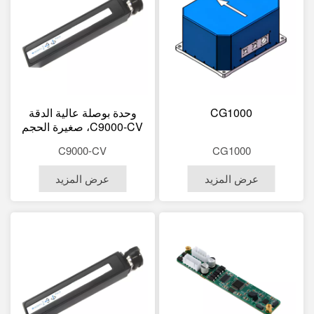
CG1000
وحدة بوصلة عالية الدقة
C9000-CV، صغيرة الحجم
(125×22×24 مم، 135
C9000-CV
CG1000
غرام)، مقاومة للاهتزاز،
غلاف من سبائك الألومنيوم
عرض المزيد
عرض المزيد
(3000 غرام).