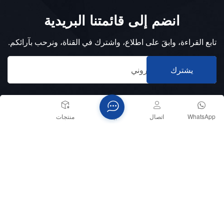
انضم إلى قائمتنا البريدية
تابع القراءة، وابقَ على اطلاع، واشترك في القناة، ونرحب بآرائكم.
يشترك
WhatsApp
اتصال
بيت
منتجات
الهاتف :
+8618151836753
بريد إلكتروني :
sales@memsmag.com
tech_support@memsmag.com
عنوان :
Binjiang, Hangzhou, China.