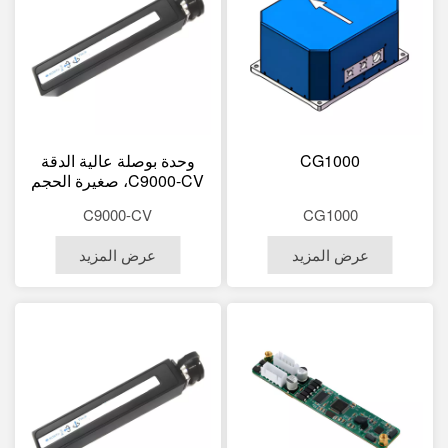
CG1000
وحدة بوصلة عالية الدقة
C9000-CV، صغيرة الحجم
(125×22×24 مم، 135
C9000-CV
CG1000
غرام)، مقاومة للاهتزاز،
غلاف من سبائك الألومنيوم
عرض المزيد
عرض المزيد
(3000 غرام).