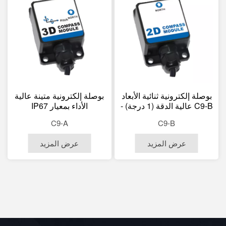
بوصلة إلكترونية ثنائية الأبعاد
بوصلة إلكترونية متينة عالية
C9-B عالية الدقة (1 درجة) -
الأداء بمعيار IP67
الأكثر مبيعًا من المصنع -
C9-A
C9-B
مخرج رقمي
RS232/RS485/TTL/RS422
عرض المزيد
عرض المزيد