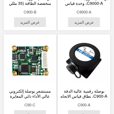
C9000-A، وحدة قياس
منخفضة الطاقة (35 مللي
بالقصور الذاتي سداسية
أمبير)، متينة وموثوقة، جاهزة
C900-B
C9000-A
المحاور، من الدرجة
للتكامل مع نظام تحديد
الصناعية، لتطبيقات
المواقع العالمي (GPS)
عرض المزيد
عرض المزيد
الطائرات بدون طيار /
وتطبيقات المسح
البحرية / المسح
بوصلة رقمية عالية الدقة
مستشعر بوصلة إلكتروني
C900-A، نطاق قياس الاتجاه
عالي الأداء ذاتي المعايرة
من 0 إلى 360 درجة، دقة
C90-C
C900-A
0.01 درجة، مقاومة للماء
بمعيار IP67، نطاق درجة