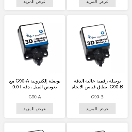
عرض المزيد
عرض المزيد
حرارة واسع من -40 إلى +85
درجة مئوية
بوصلة رقمية عالية الدقة
بوصلة إلكترونية C90-A مع
C90-B، نطاق قياس الاتجاه
تعويض الميل، دقة 0.01
0-360 درجة، دقة الميل/
درجة، استجابة سريعة 50
C90-A
C90-B
الدوران 0.1 درجة، مقاومة
هرتز، تكامل مع نظام تحديد
للماء بمعيار IP67، نطاق
المواقع العالمي (GPS).
عرض المزيد
عرض المزيد
درجة حرارة واسع من -40
إلى +85 درجة مئوية