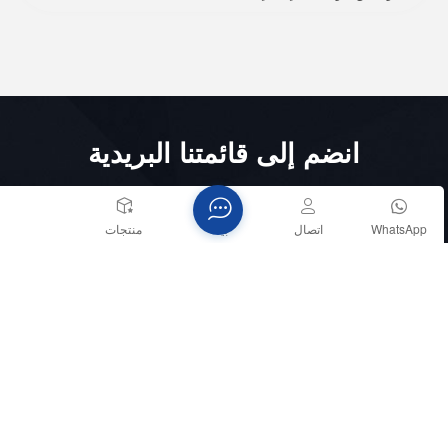
انضم إلى قائمتنا البريدية
تابع القراءة، وابقَ على اطلاع، واشترك في القناة، ونرحب بآرائكم.
WhatsApp
اتصال
بيت
منتجات
يشترك
الهاتف :
+8618151836753