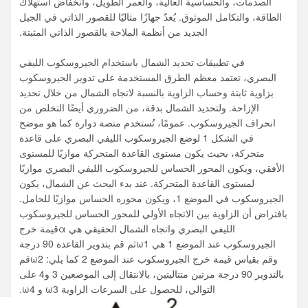
الصدمات، والحساسية العالية، والعمر الطويل، وانخفاض استهلاك
الطاقة، والتكامل الموثوق. يُعدّ جهازًا مثاليًا للقصور الذاتي في الجيل
الجديد من أنظمة الملاحة بالقصور الذاتي المثبتة.
في تطبيقات تحديد الشمال باستخدام الجيروسكوب الليفي
البصري، تعتمد معظم الطرق المستخدمة على تدوير الجيروسكوب
بزاوية ثابتة وحساب الزاوية بالنسبة لاتجاه الشمال من خلال تحديد
الإزاحة. ولتحديد الشمال بدقة، من الضروري أيضًا التخلص من
انحراف الجيروسكوب. عمومًا، تُستخدم منصة دوارة كما هو موضح
في الشكل 1 لوضع الجيروسكوب الليفي البصري على قاعدة
متحركة، بحيث يكون مستوى القاعدة المتحركة موازيًا للمستوى
الأفقي، ويكون المحور الحساس للجيروسكوب الليفي البصري موازيًا
لمستوى القاعدة المتحركة. عند بدء البحث عن الشمال، يكون
الجيروسكوب في الموضع 1، ويكون محوره الحساس موازيًا للحامل.
بافتراض أن الزاوية بين الاتجاه الأولي للمحور الحساس للجيروسكوب
الليفي البصري واتجاه الشمال الحقيقي هي
α
قيمة خرج
الجيروسكوب عند الموضع 1 هي
ω1
ثم قم بتدوير القاعدة
90 درجة
وقم بقياس قيمة خرج الجيروسكوب عند الموضع 2 كما يلي:
ω2
قم
بالتدوير
90 درجة
مرتين متتاليتين، بالانتقال إلى الموضعين 3 و4 على
التوالي، للحصول على السرعات الزاوية
ω3
و
ω4
.