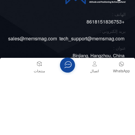
الهاتف :
+8618151836753
بريد إلكتروني :
sales@memsmag.com
tech_support@memsmag.com
عنوان :
Binjiang, Hangzhou, China.
WhatsApp
اتصال
بيت
منتجات
حقوق الطبع والنشر © 2026 شركة مايكرو ماجيك. جميع الحقوق
محفوظة
الشبكة المدعومة
مدونة
XML
سياسة الخصوصية
خريطة الموقع