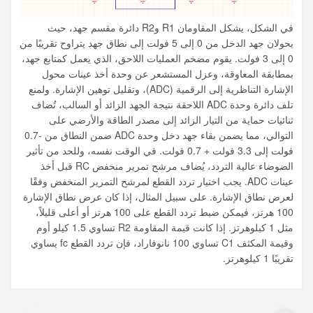
في الشكل، يشكل المقاومان R1 وR2 دائرة مقسم جهد، حيث
يحولان جهد الدخل من 0 إلى 5 فولت إلى نطاق جهد يتراوح تقريبًا من
0 إلى 3 فولت. يقوم مضخم العمليات اللاحق، الذي يعمل كمتابع جهد،
بمطابقة المعاوقة، وعزل المستشعر عن وحدة أخذ عينات محول
الإشارة التناظرية إلى الرقمية (ADC)، وتقليل توهين الإشارة. ولمنع
تلف دائرة وحدة ADC اللاحقة نتيجة الجهد الزائد أو السالب، تُضاف
ثنائيات حماية من التيار الزائد إلى مصدر الطاقة والأرضي على
التوالي، مما يضمن بقاء جهد دخل وحدة ADC ضمن النطاق من -0.7
فولت إلى 3.3 فولت + 0.7 فولت. في الوقت نفسه، وللحد من تأثير
الضوضاء عالية التردد، يُضاف مرشح تمرير منخفض RC قبل أخذ
عينات ADC. يجب اختيار تردد القطع لمرشح التمرير المنخفض وفقًا
لعرض نطاق الإشارة. على سبيل المثال، إذا كان عرض نطاق الإشارة
100 هرتز، فيمكن ضبط تردد القطع على 100 هرتز أو أعلى قليلاً،
مثل 1 كيلوهرتز. إذا كانت قيمة المقاومة R2 تساوي 1.5 كيلو أوم
وقيمة المكثف C1 تساوي 100 نانوفاراد، فإن تردد القطع fc يساوي
تقريبًا 1 كيلوهرتز.